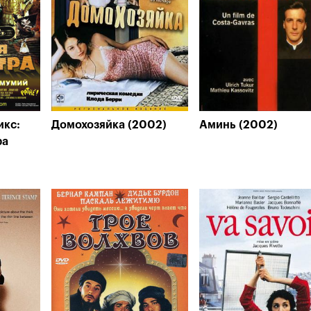
икс:
Домохозяйка (2002)
Аминь (2002)
ра