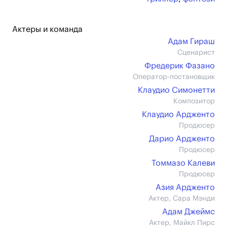
Актеры и команда
Адам Гираш
Сценарист
Фредерик Фазано
Оператор-постановщик
Клаудио Симонетти
Композитор
Клаудио Ардженто
Продюсер
Дарио Ардженто
Продюсер
Томмазо Калеви
Продюсер
Азия Ардженто
Актер, Сара Мэнди
Адам Джеймс
Актер, Майкл Пирс