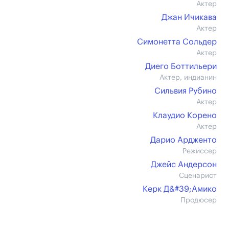
Актер
Джан Ичикава
Актер
Симонетта Сольдер
Актер
Диего Боттильери
Актер, индианин
Сильвия Рубино
Актер
Клаудио Корено
Актер
Дарио Ардженто
Режиссер
Джейс Андерсон
Сценарист
Керк Д&#39;Амико
Продюсер