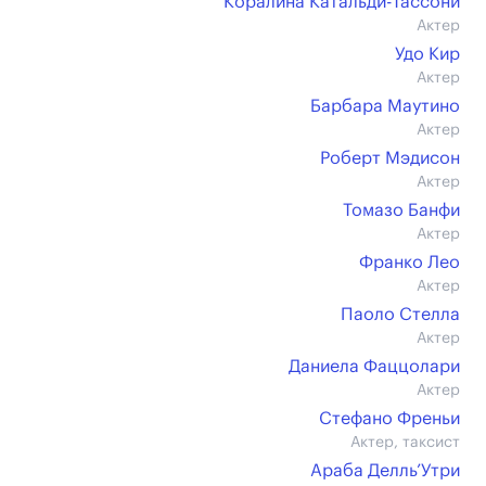
Коралина Катальди-Тассони
Актер
Удо Кир
Актер
Барбара Маутино
Актер
Роберт Мэдисон
Актер
Томазо Банфи
Актер
Франко Лео
Актер
Паоло Стелла
Актер
Даниела Фаццолари
Актер
Стефано Френьи
Актер, таксист
Араба Делль’Утри