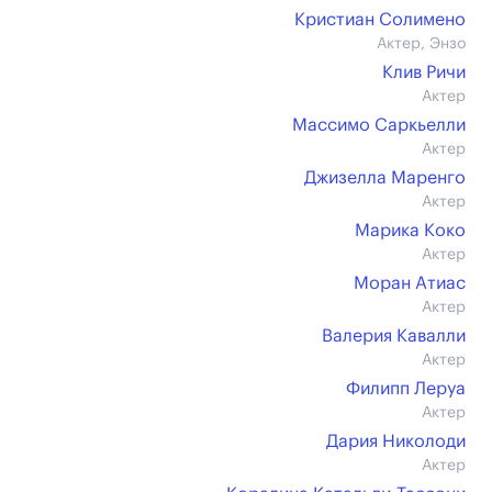
Кристиан Солимено
Актер, Энзо
Клив Ричи
Актер
Массимо Саркьелли
Актер
Джизелла Маренго
Актер
Марика Коко
Актер
Моран Атиас
Актер
Валерия Кавалли
Актер
Филипп Леруа
Актер
Дария Николоди
Актер