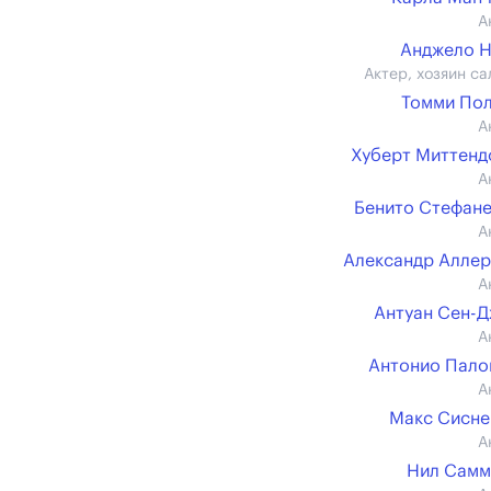
А
Анджело 
Актер, хозяин са
Томми По
А
Хуберт Миттен
А
Бенито Стефан
А
Александр Алле
А
Антуан Сен-
А
Антонио Пало
А
Макс Сисн
А
Нил Самм