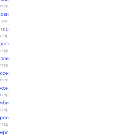
ктер
Нови
луна
лгар
ктер
дорф
ктер
елли
ктер
рсон
ктер
Джон
ктер
мби
ктер
ерос
ктер
ерс