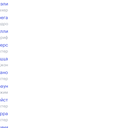
нэли
ахер
рега
едро
улли
ериф
ерс
ктер
цца
Джон
сано
ктер
раун
Джим
ейст
ктер
эрра
ктер
чини