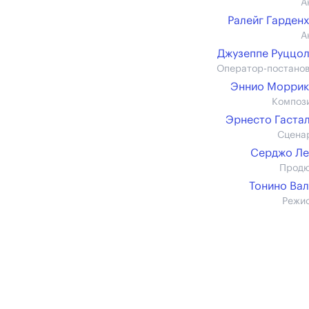
А
Ралейг Гарден
А
Джузеппе Руццо
Оператор-постано
Эннио Моррик
Композ
Эрнесто Гаста
Сцена
Серджо Ле
Прод
Тонино Ва
Режи