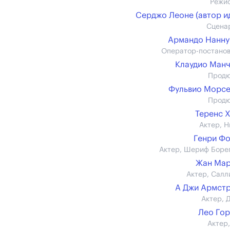
Режи
Серджо Леоне (автор и
Сцена
Армандо Нанн
Оператор-постано
Клаудио Ман
Прод
Фульвио Морс
Прод
Теренс 
Актер, Н
Генри Ф
Актер, Шериф Боре
Жан Мар
Актер, Салл
А Джи Армст
Актер, 
Лео Го
Актер,