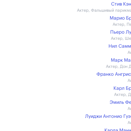
Стив Кэ
Актер, Фальшивый парикм
Марио Б
Актер, П
Пьеро Л
Актер, Ш
Нил Самм
А
Марк Ма
Актер, Дон 
Франко Ангри
А
Карл Б
Актер, 
Эмиль Ф
А
Луиджи Антонио Гу
А
Карла Ман