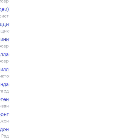
ссер
деи)
рист
уцци
вщик
чини
юсер
елла
юсер
Хилл
икто
онда
гард
тен
иван
ронг
Джон
рдон
 Рэд