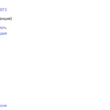
1973
ранция)
ерн
,
едия
оне