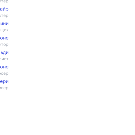
ктер
хайр
ктер
лини
вщик
оне
итор
льди
рист
оне
юсер
лери
ссер