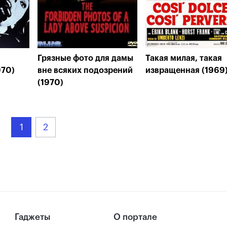
Грязные фото для дамы
Такая милая, такая
970)
вне всяких подозрений
извращенная (1969
(1970)
1
2
Гаджеты
О портале