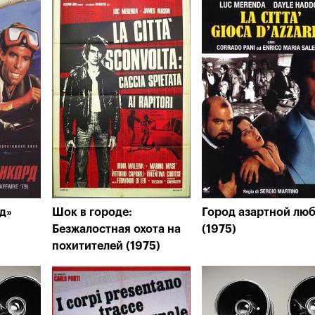
д»
Шок в городе:
Город азартной лю
Безжалостная охота на
(1975)
похитителей (1975)