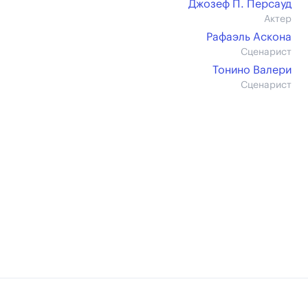
Джозеф П. Персауд
Актер
Рафаэль Аскона
Сценарист
Тонино Валери
Сценарист