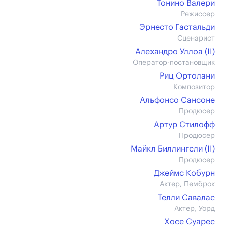
Тонино Валери
Режиссер
Эрнесто Гастальди
Сценарист
Алехандро Уллоа (II)
Оператор-постановщик
Риц Ортолани
Композитор
Альфонсо Сансоне
Продюсер
Артур Стилофф
Продюсер
Майкл Биллингсли (II)
Продюсер
Джеймс Кобурн
Актер, Пемброк
Телли Савалас
Актер, Уорд
Хосе Суарес