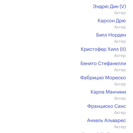
Эндрю Дин (V)
Актер
Карсон Дрю
Актер
Билл Норден
Актер
Кристофер Хилл (II)
Актер
Бенито Стефанелли
Актер
Фабрицио Мореско
Актер
Карла Манчини
Актер
Франциско Санс
Актер
Анхель Альварес
Актер