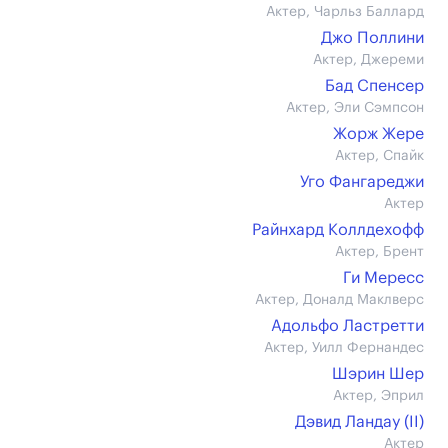
Актер, Чарльз Баллард
Джо Поллини
Актер, Джереми
Бад Спенсер
Актер, Эли Сэмпсон
Жорж Жере
Актер, Спайк
Уго Фангареджи
Актер
Райнхард Коллдехофф
Актер, Брент
Ги Мересс
Актер, Доналд Маклверс
Адольфо Ластретти
Актер, Уилл Фернандес
Шэрин Шер
Актер, Эприл
Дэвид Ландау (II)
Актер