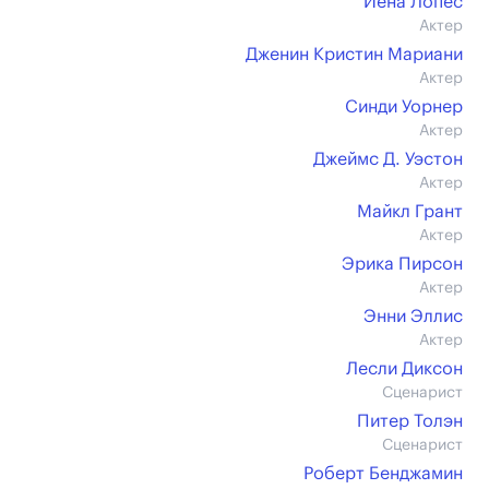
Йена Лопес
Актер
Дженин Кристин Мариани
Актер
Синди Уорнер
Актер
Джеймс Д. Уэстон
Актер
Майкл Грант
Актер
Эрика Пирсон
Актер
Энни Эллис
Актер
Лесли Диксон
Сценарист
Питер Толэн
Сценарист
Роберт Бенджамин