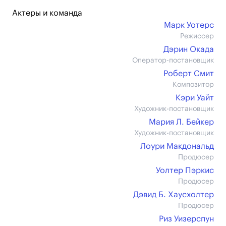
Актеры и команда
Марк Уотерс
Режиссер
Дэрин Окада
Оператор-постановщик
Роберт Смит
Композитор
Кэри Уайт
Художник-постановщик
Мария Л. Бейкер
Художник-постановщик
Лоури Макдональд
Продюсер
Уолтер Пэркис
Продюсер
Дэвид Б. Хаусхолтер
Продюсер
Риз Уизерспун