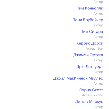
Актер
Тим Коннолли
Актер
Тони Брубэйкер
Актер
Тим Ситарц
Актер
Керрис Дорси
Актер, Зои
Джимми Ортега
Актер
Дрю Летчуэрт
Актер
Джоэл МакКиннон Миллер
Актер
Лорна Скотт
Актер, хиппи
Джефф Маркус
Актер