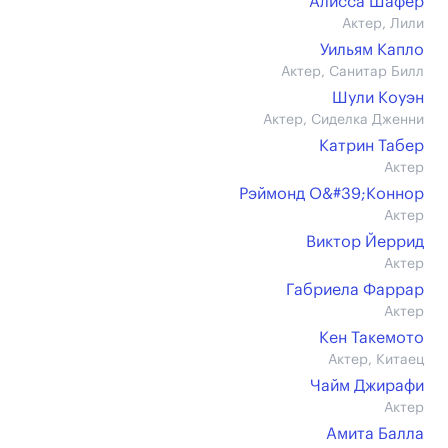
Алисса Шафер
Актер, Лили
Уильям Капло
Актер, Санитар Билл
Шули Коуэн
Актер, Сиделка Дженни
Катрин Табер
Актер
Рэймонд О&#39;Коннор
Актер
Виктор Йеррид
Актер
Габриела Фаррар
Актер
Кен Такемото
Актер, Китаец
Чайм Джирафи
Актер
Амита Балла