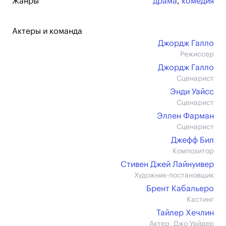
Жанры
драма
,
комедия
Актеры и команда
Джордж Галло
Режиссер
Джордж Галло
Сценарист
Энди Уайсс
Сценарист
Эллен Фарман
Сценарист
Джефф Бил
Композитор
Стивен Джей Лайнуивер
Художник-постановщик
Брент Кабальеро
Кастинг
Тайлер Хечлин
Актер, Джо Уайдер