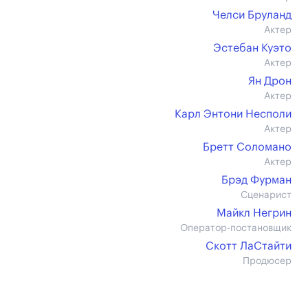
Челси Бруланд
Актер
Эстебан Куэто
Актер
Ян Дрон
Актер
Карл Энтони Несполи
Актер
Бретт Соломано
Актер
Брэд Фурман
Сценарист
Майкл Негрин
Оператор-постановщик
Скотт ЛаСтайти
Продюсер