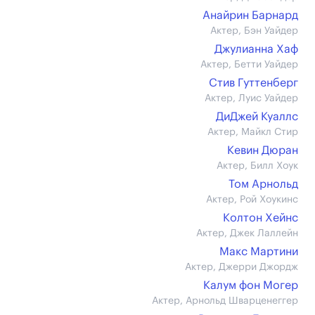
Анайрин Барнард
Актер, Бэн Уайдер
Джулианна Хаф
Актер, Бетти Уайдер
Стив Гуттенберг
Актер, Луис Уайдер
ДиДжей Куаллс
Актер, Майкл Стир
Кевин Дюран
Актер, Билл Хоук
Том Арнольд
Актер, Рой Хоукинс
Колтон Хейнс
Актер, Джек Лаллейн
Макс Мартини
Актер, Джерри Джордж
Калум фон Могер
Актер, Арнольд Шварценеггер