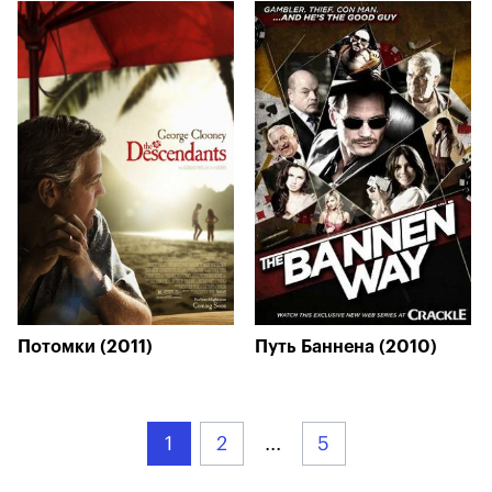
Потомки (2011)
Путь Баннена (2010)
1
2
...
5