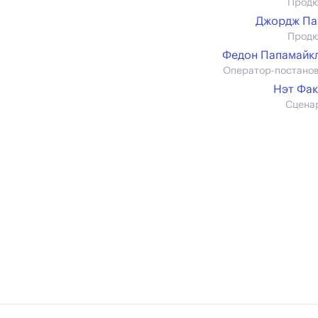
Прод
Джордж Па
Прод
Федон Папамайкл 
Оператор-постано
Нэт Фа
Сцена