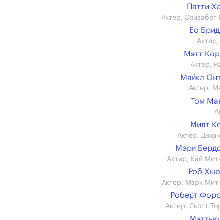
Патти Х
Актер, Элизабет 
Бо Бри
Актер,
Мэтт Ко
Актер, Р
Майкл Он
Актер, М
Том Ма
А
Милт К
Актер, Джон
Мэри Берд
Актер, Кай Мит
Роб Хь
Актер, Марк Мит
Роберт Фор
Актер, Скотт То
Мэттью