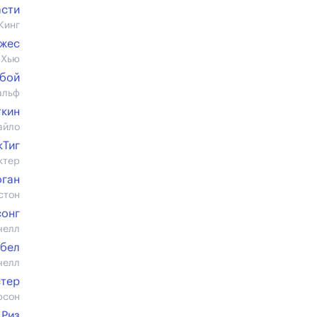
асти
Кинг
джес
 Хью
рбой
альф
ткин
айло
кТиг
ктер
оган
стон
сонг
челл
юбел
челл
стер
рсон
 Риз