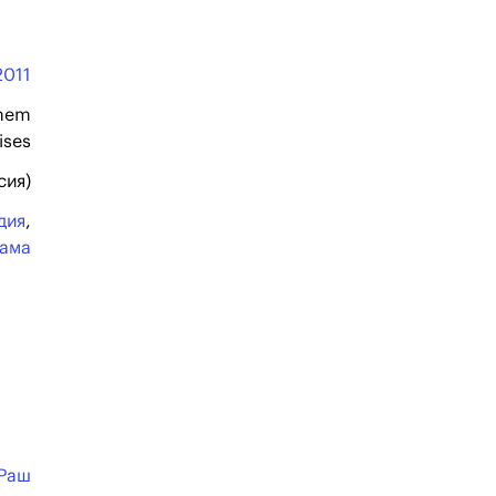
2011
nem
ises
сия)
дия
,
ама
Раш