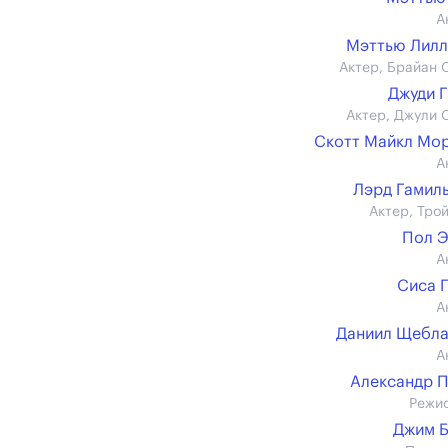
А
Мэттью Лил
Актер, Брайан 
Джуди 
Актер, Джули 
Скотт Майкл Мо
А
Лэрд Гамил
Актер, Трой
Пол 
А
Сиса 
А
Даниил Щебла
А
Александр 
Режи
Джим 