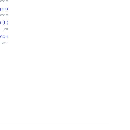
юсер
рра
юсер
(II)
вщик
ксон
рист