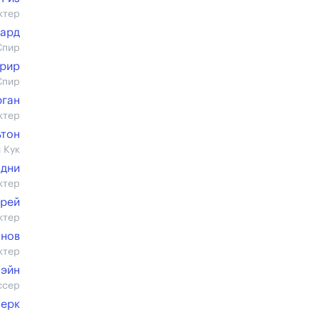
ктер
лард
Спир
Грир
Спир
рган
ктер
ьтон
 Кук
Эдни
ктер
Грей
ктер
нов
ктер
Пэйн
ссер
Берк