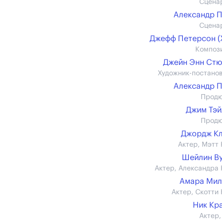
Сцена
Александр 
Сцена
Джефф Петерсон (
Композ
Джейн Энн Ст
Художник-постано
Александр 
Прод
Джим Тэ
Прод
Джордж К
Актер, Мэтт 
Шейлин В
Актер, Александра 
Амара Мил
Актер, Скотти 
Ник Кр
Актер,