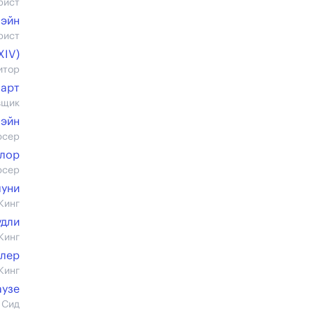
рист
Пэйн
рист
XIV)
итор
юарт
вщик
Пэйн
юсер
йлор
юсер
луни
Кинг
удли
Кинг
лер
Кинг
аузе
 Сид