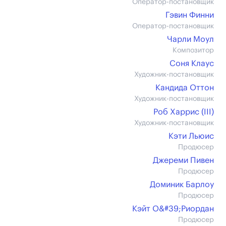
Оператор-постановщик
Гэвин Финни
Оператор-постановщик
Чарли Моул
Композитор
Соня Клаус
Художник-постановщик
Кандида Оттон
Художник-постановщик
Роб Харрис (III)
Художник-постановщик
Кэти Льюис
Продюсер
Джереми Пивен
Продюсер
Доминик Барлоу
Продюсер
Кэйт О&#39;Риордан
Продюсер