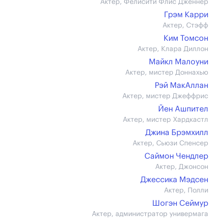
Актер, Фелисити Флис Дженнер
Грэм Карри
Актер, Стэфф
Ким Томсон
Актер, Клара Диллон
Майкл Малоуни
Актер, мистер Доннахью
Рэй МакАллан
Актер, мистер Джеффрис
Йен Ашпител
Актер, мистер Хардкастл
Джина Брэмхилл
Актер, Сьюзи Спенсер
Саймон Чендлер
Актер, Джонсон
Джессика Мэдсен
Актер, Полли
Шогэн Сеймур
Актер, администратор универмага