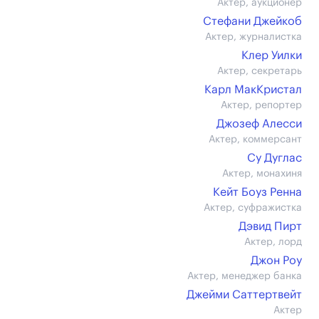
Актер, аукционер
Стефани Джейкоб
Актер, журналистка
Клер Уилки
Актер, секретарь
Карл МакКристал
Актер, репортер
Джозеф Алесси
Актер, коммерсант
Су Дуглас
Актер, монахиня
Кейт Боуз Ренна
Актер, суфражистка
Дэвид Пирт
Актер, лорд
Джон Роу
Актер, менеджер банка
Джейми Саттертвейт
Актер