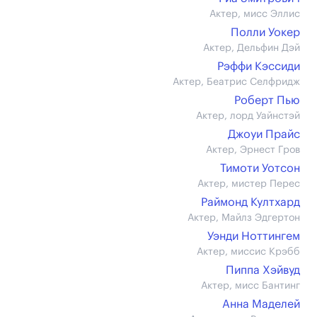
Актер, мисс Эллис
Полли Уокер
Актер, Дельфин Дэй
Рэффи Кэссиди
Актер, Беатрис Селфридж
Роберт Пью
Актер, лорд Уайнстэй
Джоуи Прайс
Актер, Эрнест Гров
Тимоти Уотсон
Актер, мистер Перес
Раймонд Култхард
Актер, Майлз Эдгертон
Уэнди Ноттингем
Актер, миссис Крэбб
Пиппа Хэйвуд
Актер, мисс Бантинг
Анна Маделей