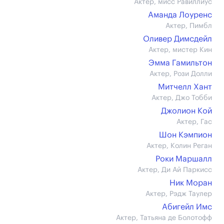
Актер, мисс Равиллиус
Аманда Лоуренс
Актер, Пимбл
Оливер Димсдейл
Актер, мистер Кин
Эмма Гамильтон
Актер, Рози Долли
Митчелл Хант
Актер, Джо Тобби
Джолион Кой
Актер, Гас
Шон Кэмпион
Актер, Колин Реган
Роки Маршалл
Актер, Ди Ай Паркисс
Ник Моран
Актер, Рэдж Таулер
Абигейл Имс
Актер, Татьяна де Болотофф