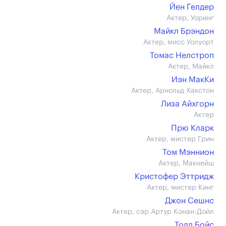
Йен Гелдер
Актер, Уоринг
Майкл Брэндон
Актер, мисс Уолуорт
Томас Нелстроп
Актер, Майкл
Иэн МакКи
Актер, Арнольд Хакстон
Лиза Айхгорн
Актер
Прю Кларк
Актер, мистер Грин
Том Мэннион
Актер, Макнейш
Кристофер Эттридж
Актер, мистер Кинг
Джон Сешнс
Актер, сэр Артур Конан-Дойл
Тодд Бойс