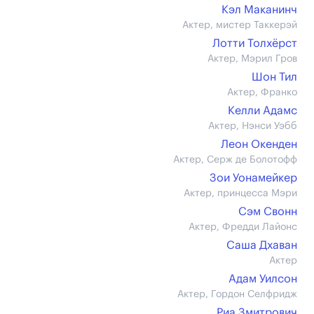
Кэл Маканинч
Актер, мистер Таккерэй
Лотти Толхёрст
Актер, Мэрил Гров
Шон Тил
Актер, Франко
Келли Адамс
Актер, Нэнси Уэбб
Леон Окенден
Актер, Серж де Болотофф
Зои Уонамейкер
Актер, принцесса Мэри
Сэм Свонн
Актер, Фредди Лайонс
Саша Дхаван
Актер
Адам Уилсон
Актер, Гордон Селфридж
Риа Змитрович