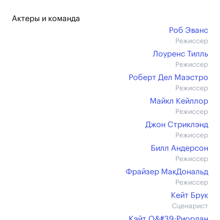
Актеры и команда
Роб Эванс
Режиссер
Лоуренс Тилль
Режиссер
Роберт Дел Маэстро
Режиссер
Майкл Кейллор
Режиссер
Джон Стриклэнд
Режиссер
Билл Андерсон
Режиссер
Фрайзер МакДональд
Режиссер
Кейт Брук
Сценарист
Кэйт О&#39;Риордан