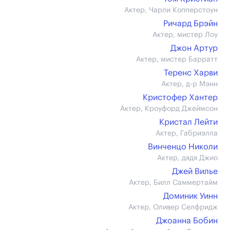
Актер, Чарли Копперстоун
Ричард Брэйн
Актер, мистер Лоу
Джон Артур
Актер, мистер Барратт
Теренс Харви
Актер, д-р Мэнн
Кристофер Хантер
Актер, Кроуфорд Джеймсон
Кристал Лейти
Актер, Габриэлла
Винченцо Николи
Актер, дядя Джио
Джей Вилье
Актер, Билл Саммертайм
Доминик Уинн
Актер, Оливер Селфридж
Джоанна Бобин