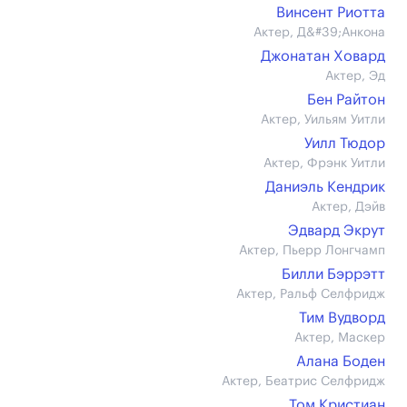
Винсент Риотта
Актер, Д&#39;Анкона
Джонатан Ховард
Актер, Эд
Бен Райтон
Актер, Уильям Уитли
Уилл Тюдор
Актер, Фрэнк Уитли
Даниэль Кендрик
Актер, Дэйв
Эдвард Экрут
Актер, Пьерр Лонгчамп
Билли Бэррэтт
Актер, Ральф Селфридж
Тим Вудворд
Актер, Маскер
Алана Боден
Актер, Беатрис Селфридж
Том Кристиан