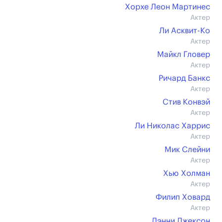
Хорхе Леон Мартинес
Актер
Ли Асквит-Ко
Актер
Майкл Гловер
Актер
Ричард Банкс
Актер
Стив Конвэй
Актер
Ли Николас Харрис
Актер
Мик Слейни
Актер
Хью Холман
Актер
Филип Ховард
Актер
Дэнни Джексон