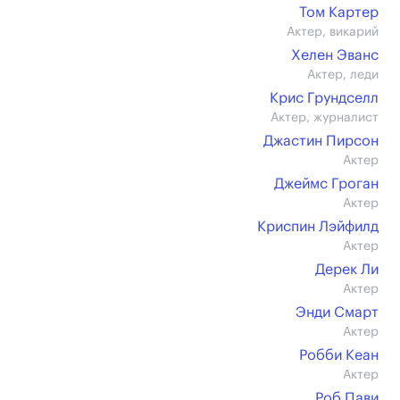
Том Картер
Актер, викарий
Хелен Эванс
Актер, леди
Крис Грундселл
Актер, журналист
Джастин Пирсон
Актер
Джеймс Гроган
Актер
Криспин Лэйфилд
Актер
Дерек Ли
Актер
Энди Смарт
Актер
Робби Кеан
Актер
Роб Пави