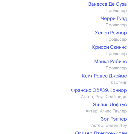
Ванесса Де Суза
Продюсер
Черри Гулд
Продюсер
Хелен Рейнор
Продюсер
Крисси Скиннс
Продюсер
Майкл Робинс
Продюсер
Кейт Родес Джеймс
Кастинг
Фрэнсис О&#39;Коннор
Актер, Роуз Селфридж
Эшлин Лофтус
Актер, Агнес Таулер
Зои Тэппер
Актер, Эллен Лоу
Оливер Джексон-Коэн