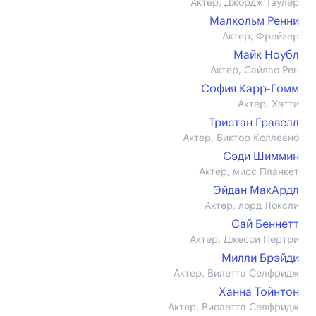
Актер, Джордж Таулер
Малкольм Ренни
Актер, Фрейзер
Майк Ноубл
Актер, Сайлас Рен
София Карр-Гомм
Актер, Хэтти
Тристан Гравелл
Актер, Виктор Коллеано
Сэди Шиммин
Актер, мисс Планкет
Эйдан МакАрдл
Актер, лорд Локсли
Сай Беннетт
Актер, Джесси Пертри
Милли Брэйди
Актер, Вилетта Селфридж
Ханна Тойнтон
Актер, Виолетта Селфридж