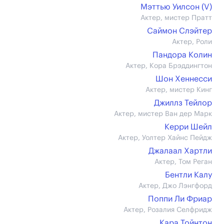
Мэттью Уилсон (V)
Актер, мистер Пратт
Саймон Слэйтер
Актер, Роли
Пандора Колин
Актер, Кора Брэддингтон
Шон Хеннесси
Актер, мистер Кинг
Джиллз Тейлор
Актер, мистер Ван дер Марк
Керри Шейл
Актер, Уолтер Хайнс Пейдж
Джалаал Хартли
Актер, Том Реган
Бентли Калу
Актер, Джо Лэнгфорд
Поппи Ли Фриар
Актер, Розалия Селфридж
Кара Тойнтон