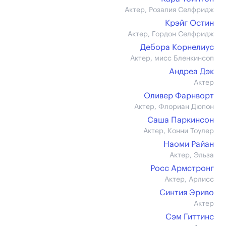
Актер, Розалия Селфридж
Крэйг Остин
Актер, Гордон Селфридж
Дебора Корнелиус
Актер, мисс Бленкинсоп
Андреа Дэк
Актер
Оливер Фарнворт
Актер, Флориан Дюпон
Саша Паркинсон
Актер, Конни Тоулер
Наоми Райан
Актер, Эльза
Росс Армстронг
Актер, Арлисс
Синтия Эриво
Актер
Сэм Гиттинс