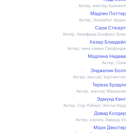
Актер, мистер Кринелл
Мадлен Поттер
Актер, Элизабет Арден
Сара Стюарт
Актер, Уинифред Бонфилс Блэк
Хезер Близдейл
Актер, няня семьи Селфридж
Мадлена Недева
Актер, Соня
Энджелин Болл
Актер, миссис Уортингтон
Тереза Брэдли
Актер, миссис Маккензи
Эдмунд Кент
Актер, Сэр Роберт Эпсли-Уорд
Дэвид Колдер
Актер, король Эдвард VII
Марк Декстер