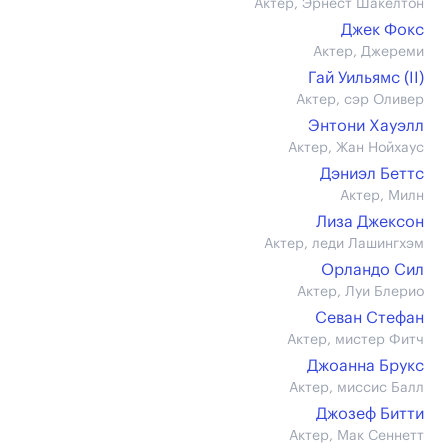
Актер, Эрнест Шакелтон
Джек Фокс
Актер, Джереми
Гай Уильямс (II)
Актер, сэр Оливер
Энтони Хауэлл
Актер, Жан Нойхаус
Дэниэл Беттс
Актер, Милн
Лиза Джексон
Актер, леди Лашингхэм
Орландо Сил
Актер, Луи Блерио
Севан Стефан
Актер, мистер Фитч
Джоанна Брукс
Актер, миссис Балл
Джозеф Битти
Актер, Мак Сеннетт