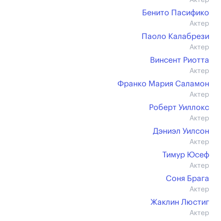
Актер
Бенито Пасифико
Актер
Паоло Калабрези
Актер
Винсент Риотта
Актер
Франко Мария Саламон
Актер
Роберт Уиллокс
Актер
Дэниэл Уилсон
Актер
Тимур Юсеф
Актер
Соня Брага
Актер
Жаклин Люстиг
Актер