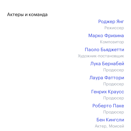
Актеры и команда
Роджер Янг
Режиссер
Марко Фризина
Композитор
Паоло Бьяджетти
Художник-постановщик
Лука Бернабей
Продюсер
Лаура Фаттори
Продюсер
Генрих Краусс
Продюсер
Роберто Паке
Продюсер
Бен Кингсли
Актер, Моисей