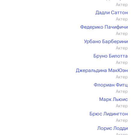
Актер
Дадли Саттон
Актер
Федерико Пачифичи
Актер
Урбано Барберини
Актер
Бруно Билотта
Актер
Джеральдина МакЮэн
Актер
Флориан Фитц
Актер
Марк Льюис
Актер
Брюс Лидингтон
Актер
Лорис Лодди