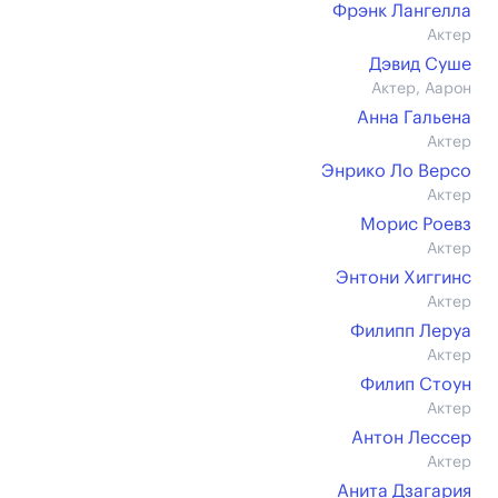
Фрэнк Лангелла
Актер
Дэвид Суше
Актер, Аарон
Анна Гальена
Актер
Энрико Ло Версо
Актер
Морис Роевз
Актер
Энтони Хиггинс
Актер
Филипп Леруа
Актер
Филип Стоун
Актер
Антон Лессер
Актер
Анита Дзагария