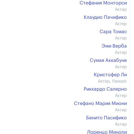
Стефания Монторси
Актер
Клаудио Пачифико
Актер
Сара Томас
Актер
Эми Верба
Актер
Сумая Аккабуне
Актер
Кристофер Ли
Актер, Рамзес
Риккардо Салерно
Актер
Стефано Мария Миони
Актер
Бенито Пасифико
Актер
Лоренцо Миноли