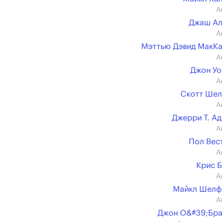
А
Джаш Ал
А
Мэттью Дэвид МакК
А
Джон У
А
Скотт Шел
А
Джерри Т. А
А
Пол Вес
А
Крис 
А
Майкл Шелф
А
Джон О&#39;Бр