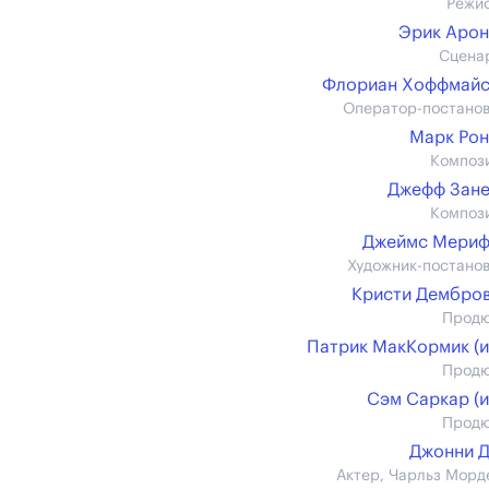
Режи
Эрик Аро
Сцена
Флориан Хоффмайс
Оператор-постано
Марк Ро
Композ
Джефф Зан
Композ
Джеймс Мериф
Художник-постано
Кристи Дембро
Прод
Патрик МакКормик (и
Прод
Сэм Саркар (и
Прод
Джонни 
Актер, Чарльз Морд