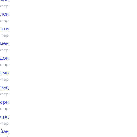
ктер
лен
ктер
арти
ктер
омен
ктер
дон
ктер
дамс
ктер
твуд
ктер
Берн
ктер
орд
ктер
айэн