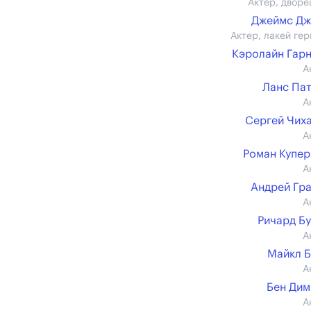
Актер, дворе
Джеймс Дж
Актер, лакей гер
Кэролайн Гар
А
Ланс Па
А
Сергей Чих
А
Роман Купе
А
Андрей Гр
А
Ричард Б
А
Майкл 
А
Бен Ди
А