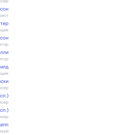
ссер
нсон
рист
тер
вщик
нсон
итор
елли
итор
илд
вщик
вски
юсер
cп.)
юсер
cп.)
юсер
Депп
екай