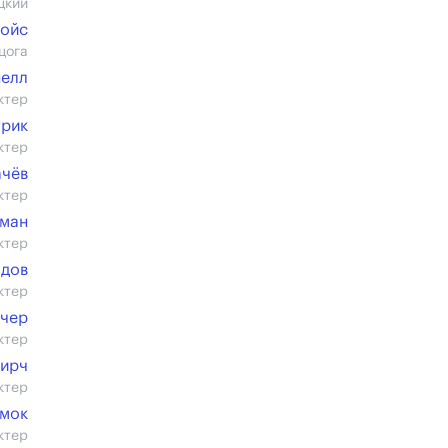
цкий
ойс
цога
нелл
ктер
трик
ктер
ачёв
ктер
рман
ктер
адов
ктер
учер
ктер
Бирч
ктер
ммок
ктер