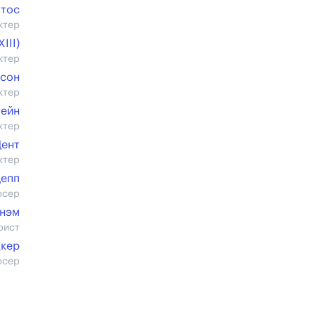
тос
ктер
III)
ктер
псон
ктер
тейн
ктер
Дент
ктер
Депп
юсер
йнэм
рист
кер
юсер