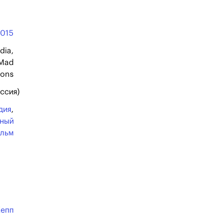
2015
dia,
 Mad
ions
ссия)
дия
,
ьный
льм
Кепп