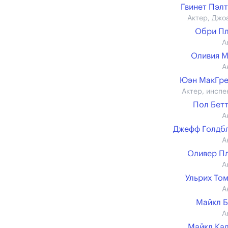
Гвинет Пэл
Актер, Джо
Обри П
А
Оливия 
А
Юэн МакГре
Актер, инспе
Пол Бет
А
Джефф Голдб
А
Оливер П
А
Ульрих То
А
Майкл 
А
Майкл Ка