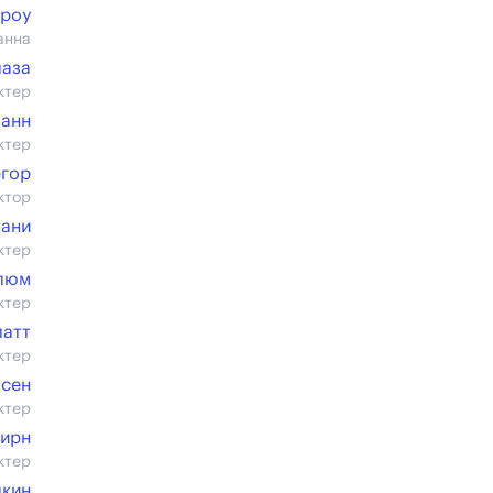
троу
анна
лаза
ктер
Манн
ктер
гор
ктор
тани
ктер
люм
ктер
латт
ктер
мсен
ктер
Бирн
ктер
лкин