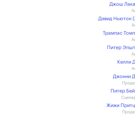
Джош Лака
А
Дэвид Ньютон (X
А
Трампас Том
А
Питер Эпш
А
Келли 
А
Джонни 
Прод
Питер Бе
Сцена
Жижи Притц
Прод