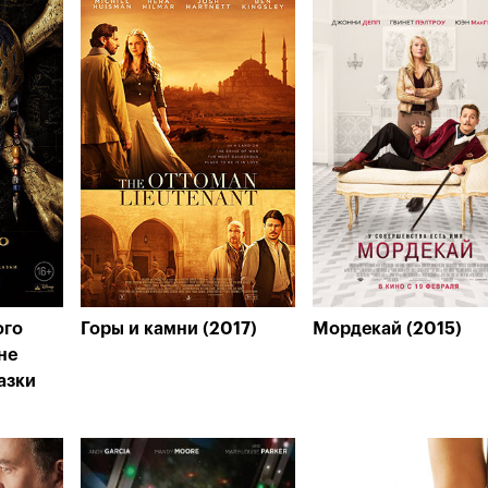
ого
Горы и камни (2017)
Мордекай (2015)
не
азки