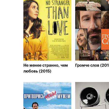
Не менее странно, чем
Громче слов (201
любовь (2015)