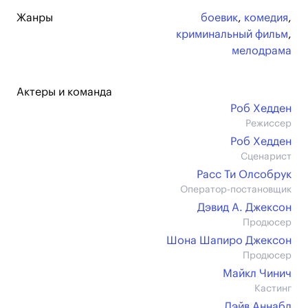
Жанры
боевик
,
комедия
,
криминальный фильм
,
мелодрама
Актеры и команда
Роб Хедден
Режиссер
Роб Хедден
Сценарист
Расс Ти Олсобрук
Оператор-постановщик
Дэвид А. Джексон
Продюсер
Шона Шапиро Джексон
Продюсер
Майкл Чинич
Кастинг
Дэйв Аннабл