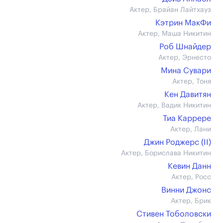
Актер, Брайан Лайтхауз
Кэтрин МакФи
Актер, Маша Никитин
Роб Шнайдер
Актер, Эрнесто
Мина Сувари
Актер, Тоня
Кен Давитян
Актер, Вадик Никитин
Тиа Каррере
Актер, Лани
Джин Роджерс (II)
Актер, Борислава Никитин
Кевин Данн
Актер, Росс
Винни Джонс
Актер, Брик
Стивен Тоболовски