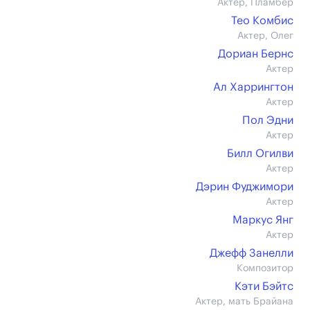
Актер, Пламбер
Тео Комбис
Актер, Олег
Дориан Бернс
Актер
Ал Харрингтон
Актер
Пол Эдни
Актер
Билл Огилви
Актер
Дэрин Фуджимори
Актер
Маркус Янг
Актер
Джефф Занелли
Композитор
Кэти Бэйтс
Актер, мать Брайана