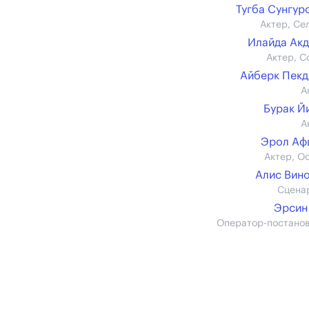
Тугба Сунгур
Актер, Се
Илайда Ак
Актер, С
Айберк Пек
А
Бурак Й
А
Эрол Аф
Актер, О
Алис Вин
Сцена
Эрсин
Оператор-постано