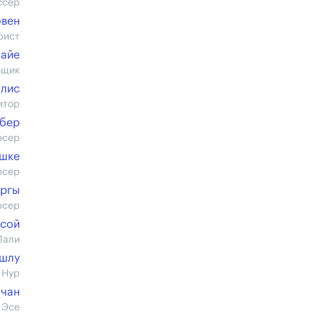
ссер
ювен
рист
зайе
вщик
ллис
итор
бер
юсер
шке
юсер
аргы
юсер
сой
Лали
ушлу
 Нур
чан
 Эсе