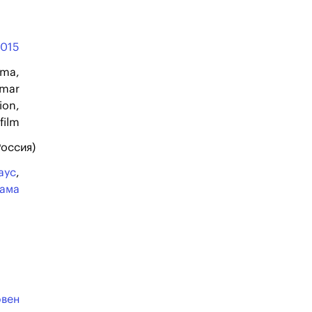
2015
;ma,
amar
ion,
film
Россия)
аус
,
ама
ювен