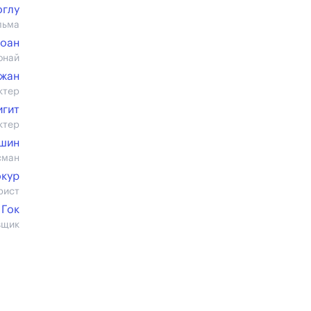
оглу
льма
доан
онай
джан
ктер
игит
ктер
шин
сман
окур
рист
 Гок
вщик