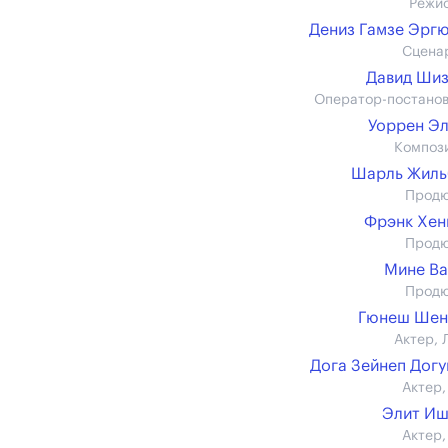
Режи
Дениз Гамзе Эрг
Сцена
Давид Ши
Оператор-постано
Уоррен Э
Композ
Шарль Жиль
Прод
Фрэнк Хен
Прод
Мине В
Прод
Гюнеш Шен
Актер, 
Дога Зейнеп Дог
Актер,
Элит Иш
Актер,