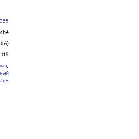
1955
athé
США)
115
ама
,
ьный
льм