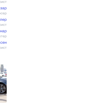
рист
езар
юсер
илер
рист
енар
ктер
сен
рист