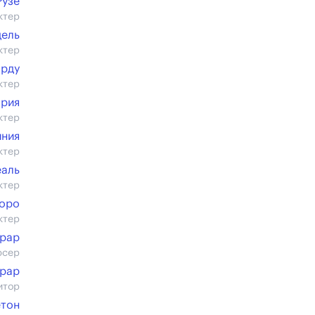
Рузе
ктер
дель
ктер
арду
ктер
ория
ктер
йния
ктер
еаль
ктер
оро
ктер
ерар
юсер
рар
итор
етон