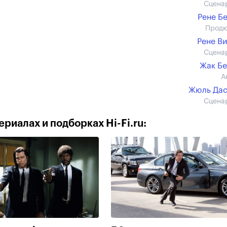
Сцена
Рене Б
Прод
Рене В
Сцена
Жак Б
А
Жюль Дас
Сцена
риалах и подборках Hi-Fi.ru: