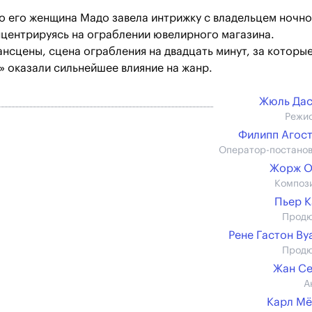
то его женщина Мадо завела интрижку с владельцем ночн
нцентрируясь на ограблении ювелирного магазина.
нсцены, сцена ограбления на двадцать минут, за которые
» оказали сильнейшее влияние на жанр.
Жюль Дас
Режи
Филипп Агос
Оператор-постано
Жорж О
Композ
Пьер 
Прод
Рене Гастон Ву
Прод
Жан Се
А
Карл М