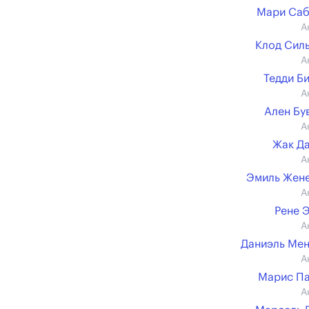
Мари Саб
А
Клод Сил
А
Тедди Б
А
Ален Бу
А
Жак Д
А
Эмиль Жен
А
Рене 
А
Даниэль Ме
А
Марис П
А