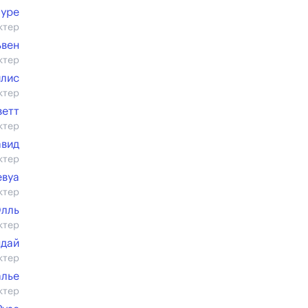
уре
ктер
ьвен
ктер
илис
ктер
ветт
ктер
авид
ктер
евуа
ктер
Элль
ктер
ндай
ктер
алье
ктер