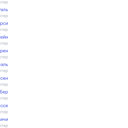
ктер
уэль
ктер
арси
ктер
сейн
ктер
рен
ктер
оэль
ктер
сен
ктер
ибер
ктер
ассе
ктер
ичи
ктер