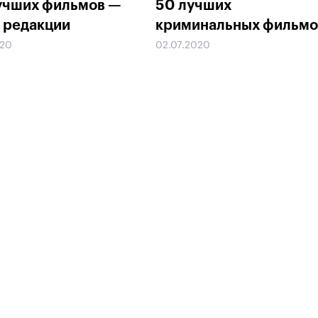
учших фильмов —
50 лучших
 редакции
криминальных фильмо
020
02.07.2020