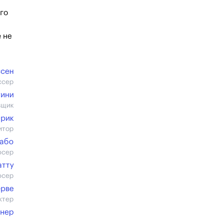
ого
 не
сен
ссер
тини
вщик
рик
итор
Кабо
юсер
атту
юсер
рве
ктер
ёнер