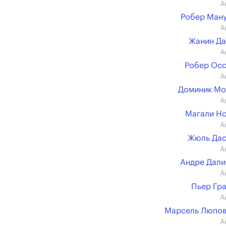
А
Робер Ман
А
Жанин Д
А
Робер Ос
А
Доминик Мо
А
Магали Н
А
Жюль Дас
А
Андре Дал
А
Пьер Гр
А
Марсель Люпов
А