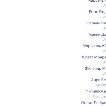
Марсель 
А
Роже Рю
А
Фернан С
А
Женни Д
А
Марселль А
А
Югетт Монр
А
Жильбер М
А
Анри Б
Прод
Филипп-Же
Композ
Огюст Ле Бр