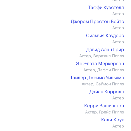
Актер
Таффи Куэстелл
Актер
Джером Престон Бейтс
Актер
Сильвия Каудерс
Актер
Дэвид Алан Грир
Актер, Верджил Пиплз
Эс Эпата Меркерсон
Актер, Даффи Пиплз
Тайлер Джеймс Уильямс
Актер, Саймон Пиплз
Дайан Кэрролл
Актер
Керри Вашингтон
Актер, Грейс Пиплз
Кали Хоук
Актер