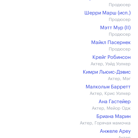
Продюсер
Шерри Марш (иcп.)
Продюсер
Мэтт Мур (II)
Продюсер
Майкл Пасернек
Продюсер
Крейг Робинсон
Актер, Уэйд Уолкер
Кимри Льюис-Дэвис
Актер, Мэг
Малкольм Барретт
Актер, Крис Уолкер
Ана Гастейер
Актер, Мейор Одж
Бриана Марин
Актер, Горячая мамочка
Анжеле Ареу