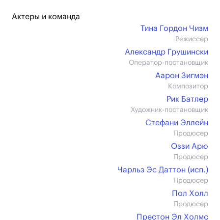
Актеры и команда
Тина Гордон Чизм
Режиссер
Александр Грушински
Оператор-постановщик
Аарон Зигмэн
Композитор
Рик Батлер
Художник-постановщик
Стефани Эллейн
Продюсер
Оззи Арю
Продюсер
Чарльз Эс Даттон (иcп.)
Продюсер
Пол Холл
Продюсер
Престон Эл Холмс