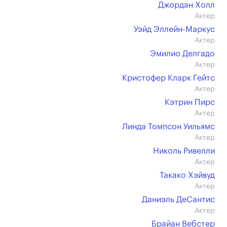
Джордан Холл
Актер
Уэйд Эллейн-Маркус
Актер
Эмилио Делгадо
Актер
Кристофер Кларк Гейтс
Актер
Кэтрин Пирс
Актер
Линда Томпсон Уильямс
Актер
Николь Ривелли
Актер
Такако Хэйвуд
Актер
Даниэль ДеСантис
Актер
Брайан Вебстер