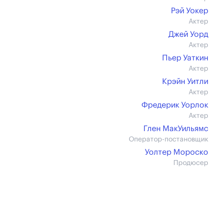
Рэй Уокер
Актер
Джей Уорд
Актер
Пьер Уаткин
Актер
Крэйн Уитли
Актер
Фредерик Уорлок
Актер
Глен МакУильямс
Оператор-постановщик
Уолтер Мороско
Продюсер