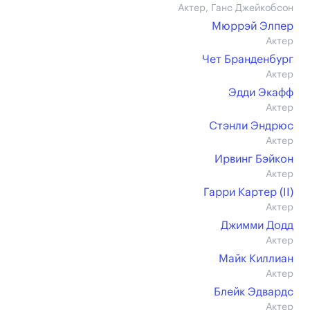
Актер, Ганс Джейкобсон
Мюррэй Элпер
Актер
Чет Бранденбург
Актер
Эдди Экафф
Актер
Стэнли Эндрюс
Актер
Ирвинг Бэйкон
Актер
Гарри Картер (II)
Актер
Джимми Додд
Актер
Майк Киллиан
Актер
Блейк Эдвардс
Актер