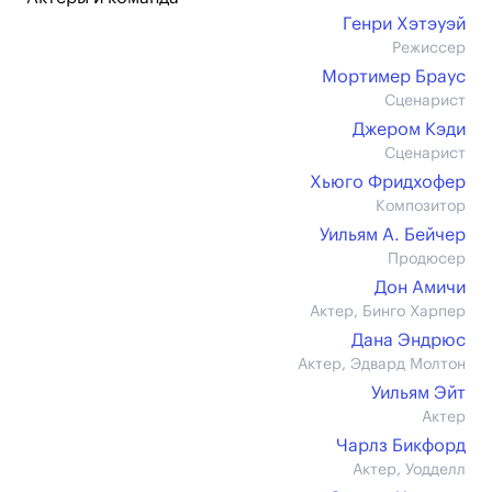
Генри Хэтэуэй
Режиссер
Мортимер Браус
Сценарист
Джером Кэди
Сценарист
Хьюго Фридхофер
Композитор
Уильям А. Бейчер
Продюсер
Дон Амичи
Актер, Бинго Харпер
Дана Эндрюс
Актер, Эдвард Молтон
Уильям Эйт
Актер
Чарлз Бикфорд
Актер, Уодделл