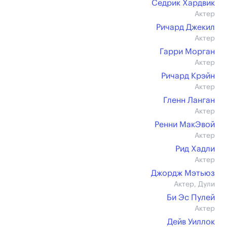
Седрик Хардвик
Актер
Ричард Джекил
Актер
Гарри Морган
Актер
Ричард Крэйн
Актер
Гленн Ланган
Актер
Ренни МакЭвой
Актер
Рид Хадли
Актер
Джордж Мэтьюз
Актер, Дули
Би Эс Пулей
Актер
Дейв Уиллок