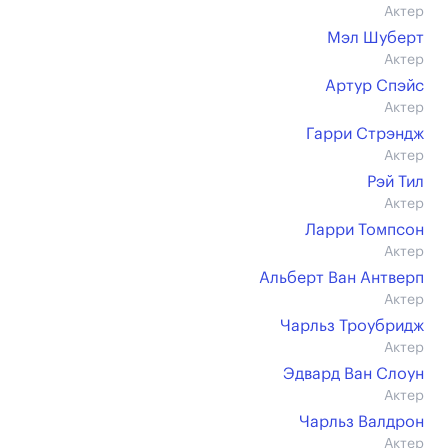
Актер
Мэл Шуберт
Актер
Артур Спэйс
Актер
Гарри Стрэндж
Актер
Рэй Тил
Актер
Ларри Томпсон
Актер
Альберт Ван Антверп
Актер
Чарльз Троубридж
Актер
Эдвард Ван Слоун
Актер
Чарльз Валдрон
Актер