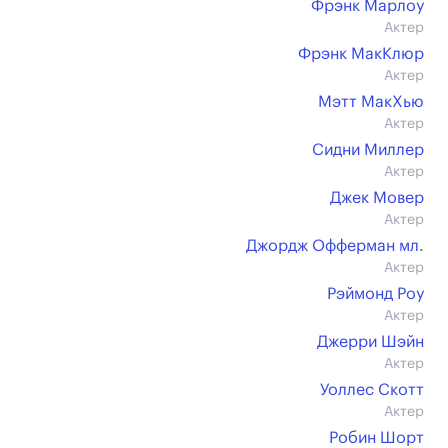
Фрэнк Марлоу
Актер
Фрэнк МакКлюр
Актер
Мэтт МакХью
Актер
Сидни Миллер
Актер
Джек Мовер
Актер
Джордж Офферман мл.
Актер
Рэймонд Роу
Актер
Джерри Шэйн
Актер
Уоллес Скотт
Актер
Робин Шорт