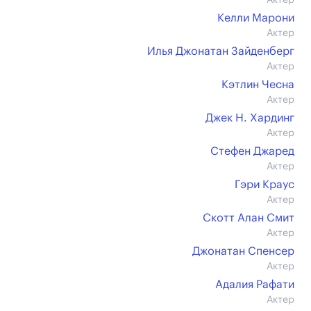
Актер
Келли Марони
Актер
Илья Джонатан Зайденберг
Актер
Кэтлин Чесна
Актер
Джек Н. Хардинг
Актер
Стефен Джаред
Актер
Гэри Краус
Актер
Скотт Алан Смит
Актер
Джонатан Спенсер
Актер
Адалия Рафати
Актер