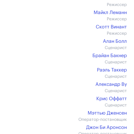
Режиссер
Майкл Леманн
Режиссер
Скотт Винант
Режиссер
Алан Болл
Сценарист
Брайан Бакнер
Сценарист
Раэль Таккер
Сценарист
Александр Ву
Сценарист
Крис Оффатт
Сценарист
Мэттью Дженсен
Оператор-постановщик
Джон Би Аронсон