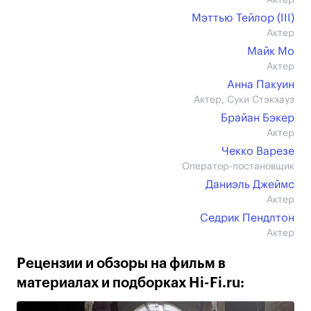
Актер
Мэттью Тейлор (III)
Актер
Майк Мо
Актер
Анна Пакуин
Актер, Суки Стэкхауз
Брайан Бэкер
Актер
Чекко Варезе
Оператор-постановщик
Даниэль Джеймс
Актер
Седрик Пендлтон
Актер
Рецензии и обзоры на фильм в
материалах и подборках Hi-Fi.ru: