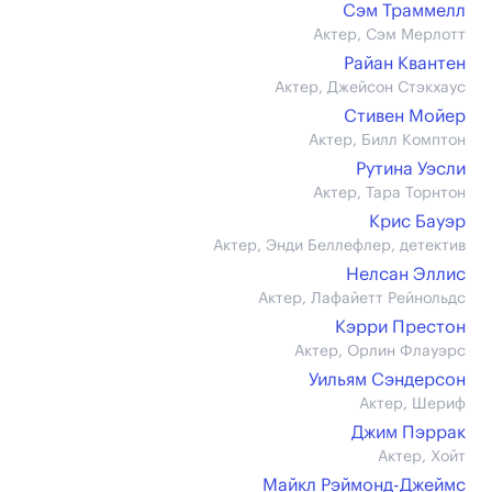
Сэм Траммелл
Актер, Сэм Мерлотт
Райан Квантен
Актер, Джейсон Стэкхаус
Стивен Мойер
Актер, Билл Комптон
Рутина Уэсли
Актер, Тара Торнтон
Крис Бауэр
Актер, Энди Беллефлер, детектив
Нелсан Эллис
Актер, Лафайетт Рейнольдс
Кэрри Престон
Актер, Орлин Флауэрс
Уильям Сэндерсон
Актер, Шериф
Джим Пэррак
Актер, Хойт
Майкл Рэймонд-Джеймс