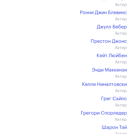
Актер
Ронни Джин Блевинс
Актер
Джулл Вебер
Актер
Престон Джонс
Актер
Кейт Люйбен
Актер
Энди Маккензи
Актер
Келли Ниналтовски
Актер
Грег Сайпс
Актер
Грегори Спорледер
Актер
Шарон Тэй