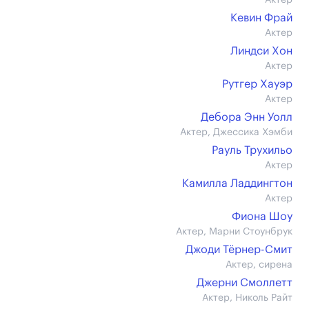
Актер
Кевин Фрай
Актер
Линдси Хон
Актер
Рутгер Хауэр
Актер
Дебора Энн Уолл
Актер, Джессика Хэмби
Рауль Трухильо
Актер
Камилла Ладдингтон
Актер
Фиона Шоу
Актер, Марни Стоунбрук
Джоди Тёрнер-Смит
Актер, сирена
Джерни Смоллетт
Актер, Николь Райт