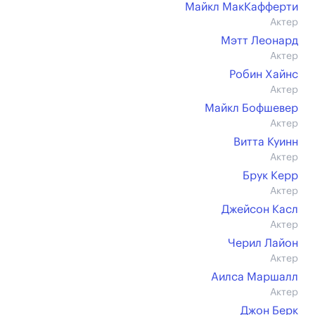
Майкл МакКафферти
Актер
Мэтт Леонард
Актер
Робин Хайнс
Актер
Майкл Бофшевер
Актер
Витта Куинн
Актер
Брук Керр
Актер
Джейсон Касл
Актер
Черил Лайон
Актер
Аилса Маршалл
Актер
Джон Берк