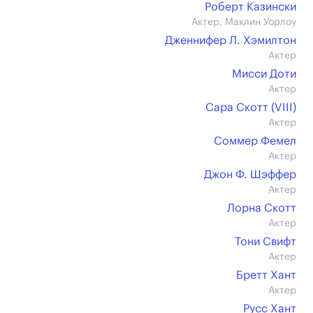
Роберт Казински
Актер, Маклин Уорлоу
Дженнифер Л. Хэмилтон
Актер
Мисси Доти
Актер
Сара Скотт (VIII)
Актер
Соммер Фемел
Актер
Джон Ф. Шэффер
Актер
Лорна Скотт
Актер
Тони Свифт
Актер
Бретт Хант
Актер
Русс Хант