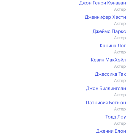
Джон Генри Кэнаван
Актер
Дженнифер Хэсти
Актер
Джеймс Паркс
Актер
Карина Лог
Актер
Кевин МакХэйл
Актер
Джессика Так
Актер
Джон Биллингсли
Актер
Патрисия Бетьюн
Актер
Тодд Лоу
Актер
Дженни Блон