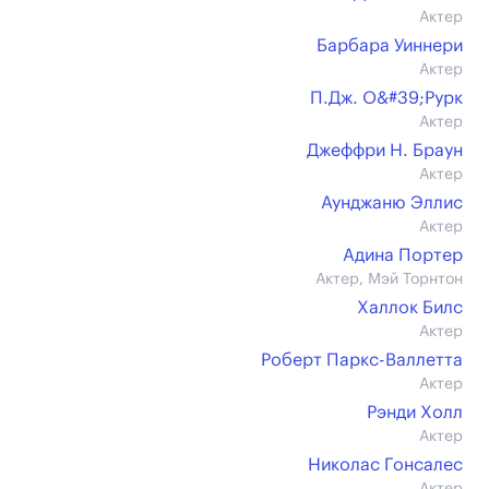
Актер
Барбара Уиннери
Актер
П.Дж. О&#39;Рурк
Актер
Джеффри Н. Браун
Актер
Аунджаню Эллис
Актер
Адина Портер
Актер, Мэй Торнтон
Халлок Билс
Актер
Роберт Паркс-Валлетта
Актер
Рэнди Холл
Актер
Николас Гонсалес