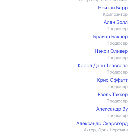
Оператор-постановщик
Нейтан Барр
Композитор
Алан Болл
Продюсер
Брайан Бакнер
Продюсер
Нэнси Оливер
Продюсер
Кэрол Данн Трасселл
Продюсер
Крис Оффатт
Продюсер
Раэль Таккер
Продюсер
Александр Ву
Продюсер
Александр Скарсгорд
Актер, Эрик Нортман