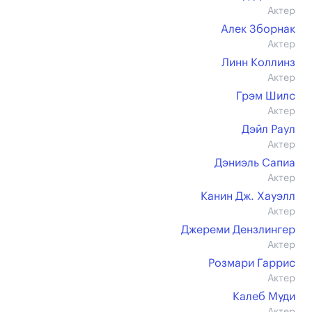
Актер
Алек Зборнак
Актер
Линн Коллинз
Актер
Грэм Шилс
Актер
Дэйл Раул
Актер
Дэниэль Сапиа
Актер
Канин Дж. Хауэлл
Актер
Джереми Дензлингер
Актер
Розмари Гаррис
Актер
Калеб Муди