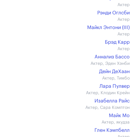
Актер
Рэнди Оглсби
Актер
Майкл Энтони (III)
Актер
Брэд Карр
Актер
Аннализ Бассо
Актер, Эден Хэнби
Дейн ДеХаан
Актер, Тимбо
Лара Пулвер
Актер, Клодин Крейн
Изабелла Райс
Актер, Сара Комптон
Майк Мо
Актер, якудза
Глен Кэмпбелл