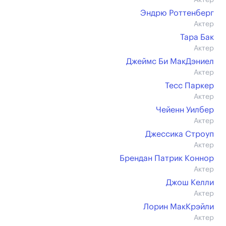
Актер
Эндрю Роттенберг
Актер
Тара Бак
Актер
Джеймс Би МакДэниел
Актер
Тесс Паркер
Актер
Чейенн Уилбер
Актер
Джессика Строуп
Актер
Брендан Патрик Коннор
Актер
Джош Келли
Актер
Лорин МакКрэйли
Актер