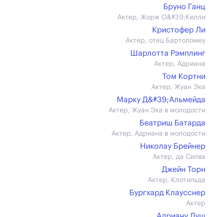
Бруно Ганц
Актер, Жорж О&#39;Келли
Кристофер Ли
Актер, отец Бартоломеу
Шарлотта Рэмплинг
Актер, Адриана
Том Кортни
Актер, Жуан Эка
Марку Д&#39;Альмейда
Актер, Жуан Эка в молодости
Беатриш Батарда
Актер, Адриана в молодости
Николау Брейнер
Актер, да Силва
Джейн Торн
Актер, Клотильда
Бургхард Клаусснер
Актер
Адриану Луш