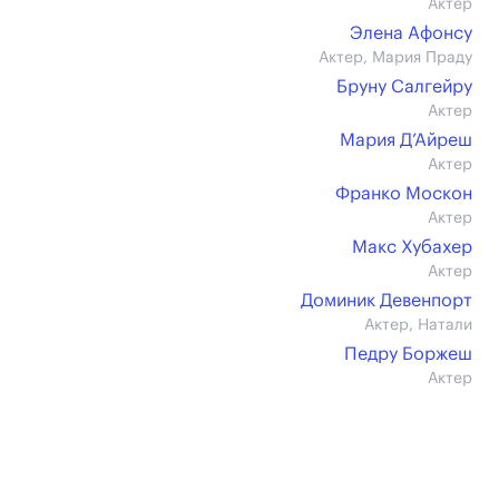
Актер
Элена Афонсу
Актер, Мария Праду
Бруну Салгейру
Актер
Мария Д’Айреш
Актер
Франко Москон
Актер
Макс Хубахер
Актер
Доминик Девенпорт
Актер, Натали
Педру Боржеш
Актер