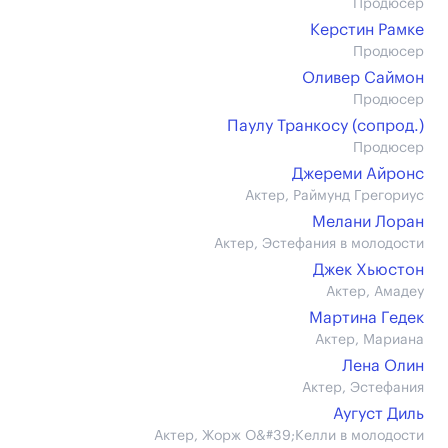
Продюсер
Керстин Рамке
Продюсер
Оливер Саймон
Продюсер
Паулу Транкосу (сопрод.)
Продюсер
Джереми Айронс
Актер, Раймунд Грегориус
Мелани Лоран
Актер, Эстефания в молодости
Джек Хьюстон
Актер, Амадеу
Мартина Гедек
Актер, Мариана
Лена Олин
Актер, Эстефания
Аугуст Диль
Актер, Жорж О&#39;Келли в молодости