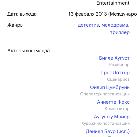
Entertainment
Дата выхода
13 февраля 2013 (Междунаро
Жанры
детектив
,
мелодрама
,
триллер
Актеры и команда
Билле Аугуст
Режиссер
Грег Лэттер
Сценарист
Филип Цумбрунн
Оператор-постановщик
Аннетте Фокс
Композитор
Аугушту Майер
Художник-постановщик
Дэниел Баур (иcп.)