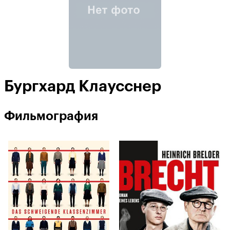
Бургхард Клаусснер
Фильмография