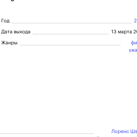
Год
2
Дата выхода
13 марта 
Жанры
фи
уж
Лоренс Шв