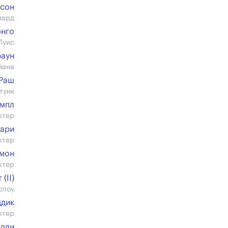
дсон
вард
онго
Луис
раун
йана
Раш
туик
импл
ктер
ари
ктер
лмон
ктер
(II)
слоу
ддик
ктер
елли