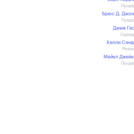
Прод
Брюс Д. Джо
Прод
Джим Ге
Сцена
Келли Сэн
Режи
Майкл Джей
Прод