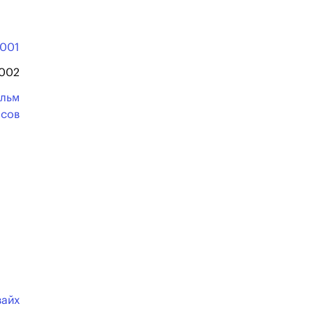
001
2002
льм
асов
айх