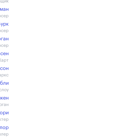
вщик
уман
юсер
Бурк
юсер
оган
юсер
нсен
Харт
ьсон
аркс
абли
слоу
нкен
оган
гори
ктер
йлор
ллер