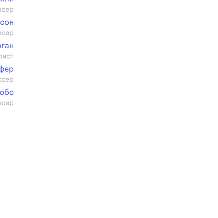
юсер
нсон
юсер
оган
рист
дфер
ссер
кобс
юсер