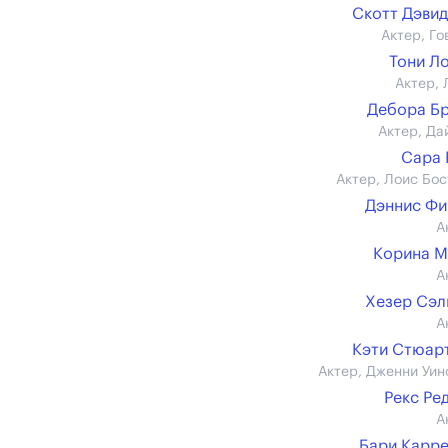
Скотт Дэви
Актер, Го
Тони Л
Актер, 
Дебора Б
Актер, Да
Сара 
Актер, Лоис Бос
Дэннис Ф
А
Корина М
А
Хезер Сэ
А
Кэти Стюарт 
Актер, Дженни Уин
Рекс Ре
А
Бари Карр