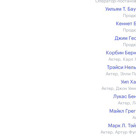
Оператор-постано
Уильям Т. Ба
Прод
Кеннет 
Прод
Джим Ге
Прод
Корбин Бер
Актер, Карл 
Трэйси Нел
Актер, Элли П
Уип Х
Актер, Джон Уин
Лукас Бе
Актер, Л
Майкл Гре
А
Марк Л. Тэ
Актер, Артур Фу