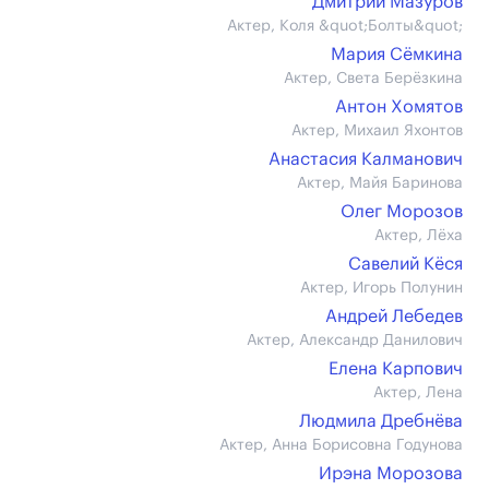
Дмитрий Мазуров
Актер, Коля &quot;Болты&quot;
Мария Сёмкина
Актер, Света Берёзкина
Антон Хомятов
Актер, Михаил Яхонтов
Анастасия Калманович
Актер, Майя Баринова
Олег Морозов
Актер, Лёха
Савелий Кёся
Актер, Игорь Полунин
Андрей Лебедев
Актер, Александр Данилович
Елена Карпович
Актер, Лена
Людмила Дребнёва
Актер, Анна Борисовна Годунова
Ирэна Морозова