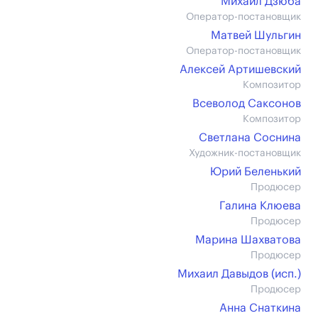
Михаил Дзюба
Оператор-постановщик
Матвей Шульгин
Оператор-постановщик
Алексей Артишевский
Композитор
Всеволод Саксонов
Композитор
Светлана Соснина
Художник-постановщик
Юрий Беленький
Продюсер
Галина Клюева
Продюсер
Марина Шахватова
Продюсер
Михаил Давыдов (иcп.)
Продюсер
Анна Снаткина