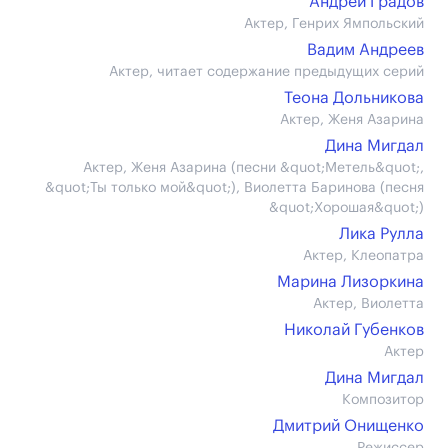
Андрей Градов
Актер, Генрих Ямпольский
Вадим Андреев
Актер, читает содержание предыдущих серий
Теона Дольникова
Актер, Женя Азарина
Дина Мигдал
Актер, Женя Азарина (песни &quot;Метель&quot;,
&quot;Ты только мой&quot;), Виолетта Баринова (песня
&quot;Хорошая&quot;)
Лика Рулла
Актер, Клеопатра
Марина Лизоркина
Актер, Виолетта
Николай Губенков
Актер
Дина Мигдал
Композитор
Дмитрий Онищенко