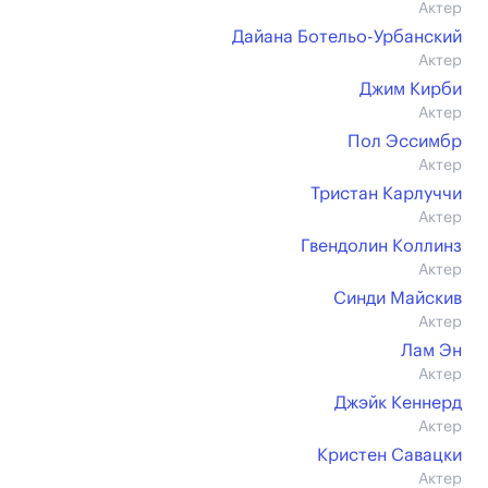
Актер
Дайана Ботельо-Урбанский
Актер
Джим Кирби
Актер
Пол Эссимбр
Актер
Тристан Карлуччи
Актер
Гвендолин Коллинз
Актер
Синди Майскив
Актер
Лам Эн
Актер
Джэйк Кеннерд
Актер
Кристен Савацки
Актер