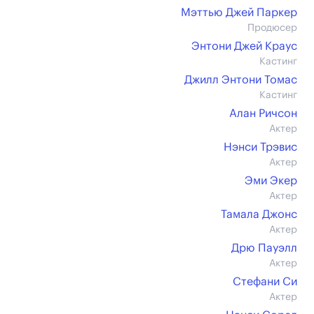
Мэттью Джей Паркер
Продюсер
Энтони Джей Краус
Кастинг
Джилл Энтони Томас
Кастинг
Алан Ричсон
Актер
Нэнси Трэвис
Актер
Эми Экер
Актер
Тамала Джонс
Актер
Дрю Пауэлл
Актер
Стефани Си
Актер