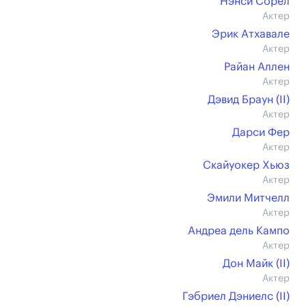
Нэнси Сорел
Актер
Эрик Атхавале
Актер
Райан Аллен
Актер
Дэвид Браун (II)
Актер
Дарси Фер
Актер
Скайуокер Хьюз
Актер
Эмили Митчелл
Актер
Андреа дель Кампо
Актер
Дон Майк (II)
Актер
Гэбриел Дэниелс (II)