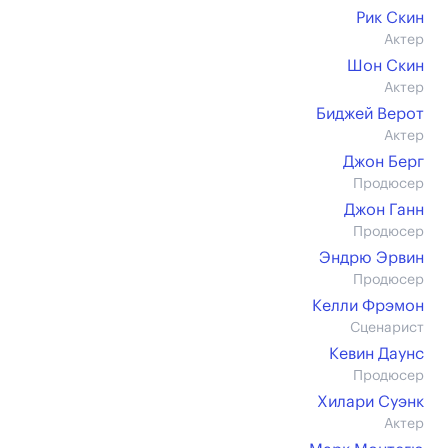
Рик Скин
Актер
Шон Скин
Актер
Биджей Верот
Актер
Джон Берг
Продюсер
Джон Ганн
Продюсер
Эндрю Эрвин
Продюсер
Келли Фрэмон
Сценарист
Кевин Даунс
Продюсер
Хилари Суэнк
Актер