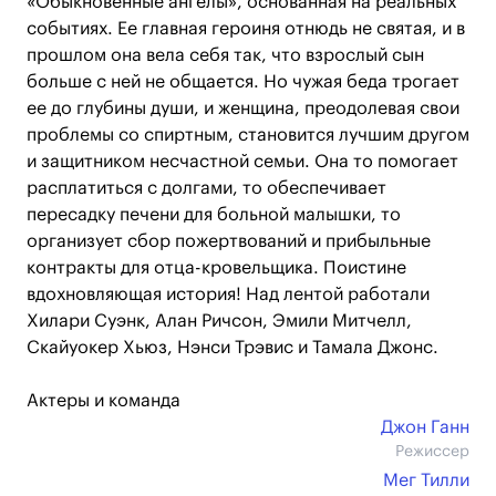
«Обыкновенные ангелы», основанная на реальных
событиях. Ее главная героиня отнюдь не святая, и в
прошлом она вела себя так, что взрослый сын
больше с ней не общается. Но чужая беда трогает
ее до глубины души, и женщина, преодолевая свои
проблемы со спиртным, становится лучшим другом
и защитником несчастной семьи. Она то помогает
расплатиться с долгами, то обеспечивает
пересадку печени для больной малышки, то
организует сбор пожертвований и прибыльные
контракты для отца-кровельщика. Поистине
вдохновляющая история! Над лентой работали
Хилари Суэнк, Алан Ричсон, Эмили Митчелл,
Скайуокер Хьюз, Нэнси Трэвис и Тамала Джонс.
Актеры и команда
Джон Ганн
Режиссер
Мег Тилли