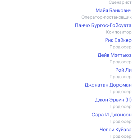
Сценарист
Майя Банкович
Оператор-постановщик
Панчо Бургос-Гойсуэта
Композитор
Рик Бэйкер
Продюсер
Дейв Мэттьюз
Продюсер
Рой Ли
Продюсер
Джонатан Дорфман
Продюсер
Джон Эрвин (II)
Продюсер
Сара И Джонсон
Продюсер
Челси Куйава
Продюсер