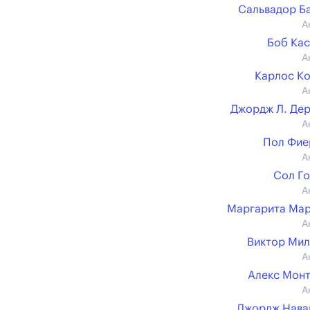
Сальвадор Б
А
Боб Ка
А
Карлос К
А
Джордж Л. Де
А
Пол Фие
А
Сол Г
А
Маргарита Ма
А
Виктор Ми
А
Алекс Мон
А
Джордж Нава