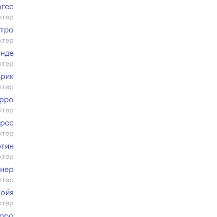
агес
ктер
стро
ктер
онде
ктер
ррик
ктер
рро
ктер
орсс
ктер
ртин
ктер
лнер
ктер
тойя
ктер
рро