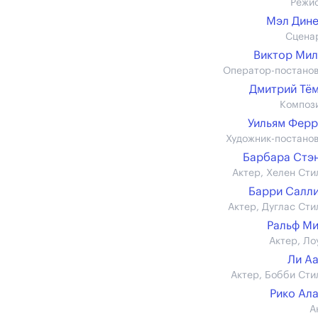
Режи
Мэл Дин
Сцена
Виктор Ми
Оператор-постано
Дмитрий Тё
Композ
Уильям Фер
Художник-постано
Барбара Стэ
Актер, Хелен Сти
Барри Салл
Актер, Дуглас Сти
Ральф М
Актер, Ло
Ли А
Актер, Бобби Сти
Рико Ал
А