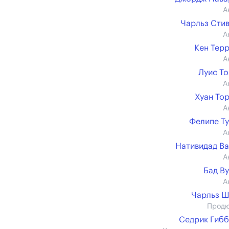
А
Чарльз Сти
А
Кен Тер
А
Луис Т
А
Хуан То
А
Фелипе Т
А
Нативидад В
А
Бад В
А
Чарльз 
Прод
Седрик Гиб