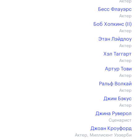
Актер
Бесс Флауэрс
Актер
Боб Хопкинс (II)
Актер
Этан Лэйдлоу
Актер
Хэл Таггарт
Актер
Артур Тови
Актер
Ральф Волкай
Актер
Джим Бэкус
Актер
Джина Руверол
Сценарист
Джоан Кроуфорд
Актер, Миллисент Уэзерби