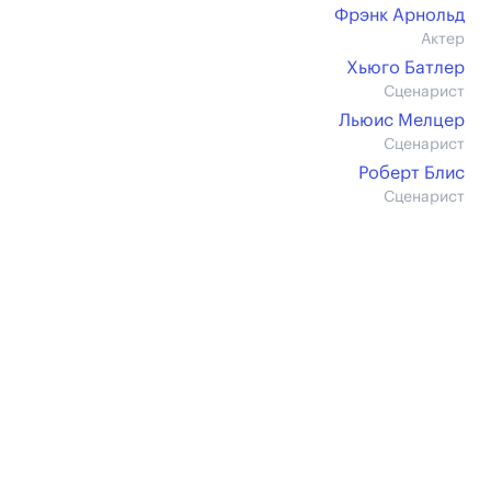
Фрэнк Арнольд
Актер
Хьюго Батлер
Сценарист
Льюис Мелцер
Сценарист
Роберт Блис
Сценарист