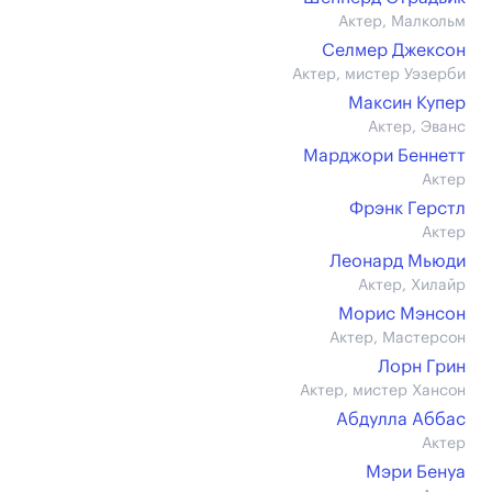
Актер, Малкольм
Селмер Джексон
Актер, мистер Уэзерби
Максин Купер
Актер, Эванс
Марджори Беннетт
Актер
Фрэнк Герстл
Актер
Леонард Мьюди
Актер, Хилайр
Морис Мэнсон
Актер, Мастерсон
Лорн Грин
Актер, мистер Хансон
Абдулла Аббас
Актер
Мэри Бенуа