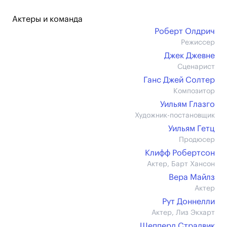
Актеры и команда
Роберт Олдрич
Режиссер
Джек Джевне
Сценарист
Ганс Джей Солтер
Композитор
Уильям Глазго
Художник-постановщик
Уильям Гетц
Продюсер
Клифф Робертсон
Актер, Барт Хансон
Вера Майлз
Актер
Рут Доннелли
Актер, Лиз Экхарт
Шепперд Страдвик