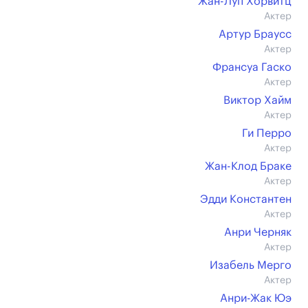
Жан-Луп Хорвитц
Актер
Артур Браусс
Актер
Франсуа Гаско
Актер
Виктор Хайм
Актер
Ги Перро
Актер
Жан-Клод Браке
Актер
Эдди Константен
Актер
Анри Черняк
Актер
Изабель Мерго
Актер
Анри-Жак Юэ