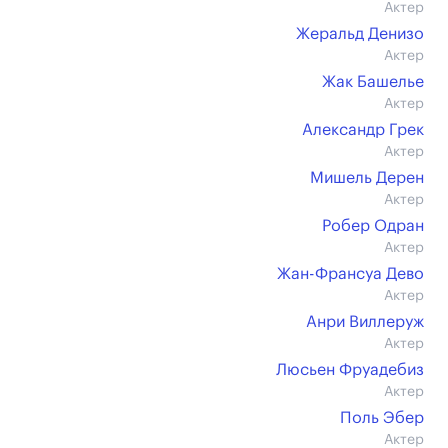
Актер
Жеральд Денизо
Актер
Жак Башелье
Актер
Александр Грек
Актер
Мишель Дерен
Актер
Робер Одран
Актер
Жан-Франсуа Дево
Актер
Анри Виллеруж
Актер
Люсьен Фруадебиз
Актер
Поль Эбер
Актер