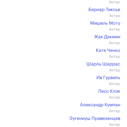
Актер
Бернар Тиксье
Актер
Мишель Моту
Актер
Жак Дакмин
Актер
Катя Ченко
Актер
Шарль Шаррас
Актер
Ив Гурвиль
Актер
Лесс Клэк
Актер
Александр Кумпан
Актер
Эугениуш Привезенцев
Актер