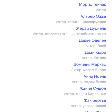
Морис Тейнак
Актер
Альбер Ожье
Актер, капитан жандармерии
Жерар Дурнель
Актер, владелец станции техобслуживания
Дидье Одепен
Актер, Элой
Диан Кюри
Актер, Катрин
Доминик Маркас
Актер, мадам Барре
Анни Ноэль
Актер, мадам Дэвид
Жанин Сушон
Актер, мадам Карпентье
Жак Бертье
Актер, управляющий