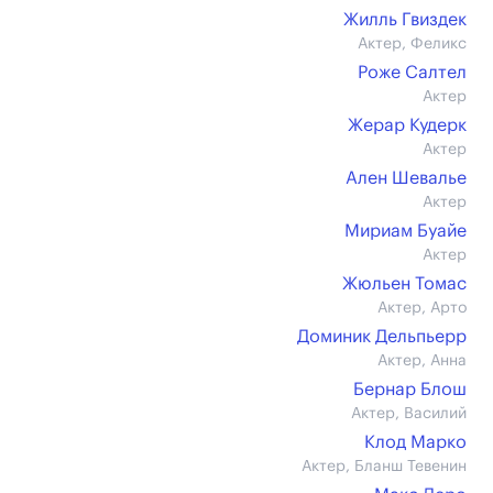
Жилль Гвиздек
Актер, Феликс
Роже Салтел
Актер
Жерар Кудерк
Актер
Ален Шевалье
Актер
Мириам Буайе
Актер
Жюльен Томас
Актер, Арто
Доминик Дельпьерр
Актер, Анна
Бернар Блош
Актер, Василий
Клод Марко
Актер, Бланш Тевенин