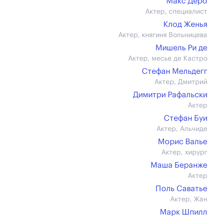
Макс Деро
Актер, специалист
Клод Женья
Актер, княгиня Вольницева
Мишель Ри де
Актер, месье де Кастро
Стефан Мельдегг
Актер, Дмитрий
Димитри Рафальски
Актер
Стефан Буи
Актер, Альчиде
Морис Валье
Актер, хирург
Маша Беранже
Актер
Поль Саватье
Актер, Жан
Марк Шпилл