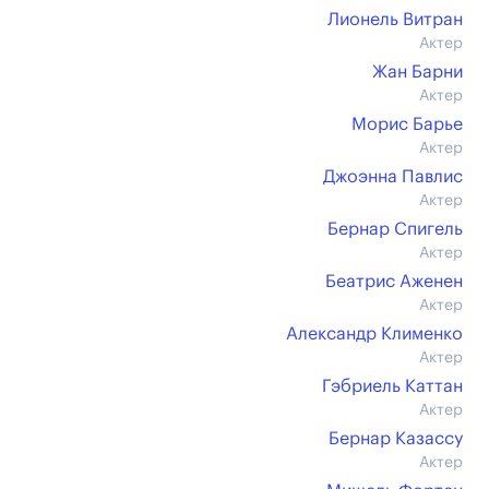
Лионель Витран
Актер
Жан Барни
Актер
Морис Барье
Актер
Джоэнна Павлис
Актер
Бернар Спигель
Актер
Беатрис Аженен
Актер
Александр Клименко
Актер
Гэбриель Каттан
Актер
Бернар Казассу
Актер