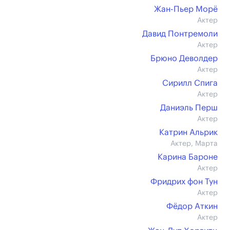
Жан-Пьер Морё
Актер
Давид Понтремоли
Актер
Брюно Деволдер
Актер
Сирилл Спига
Актер
Даниэль Перш
Актер
Катрин Альрик
Актер, Марта
Карина Бароне
Актер
Фридрих фон Тун
Актер
Фёдор Аткин
Актер