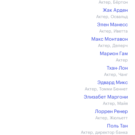
Актер, Бёртон
Жак Арден
Актер, Освальд
Элен Манесс
Актер, Иветта
Макс Монтавон
Актер, Делерч
Марион Гам
Актер
Тхан-Лон
Актер, Чанг
Эдвард Микс
Актер, Томми Беннет
Элизабет Маргони
Актер, Майя
Лоррен Ренер
Актер, Жюльетт
Поль Тан
Актер, директор банка