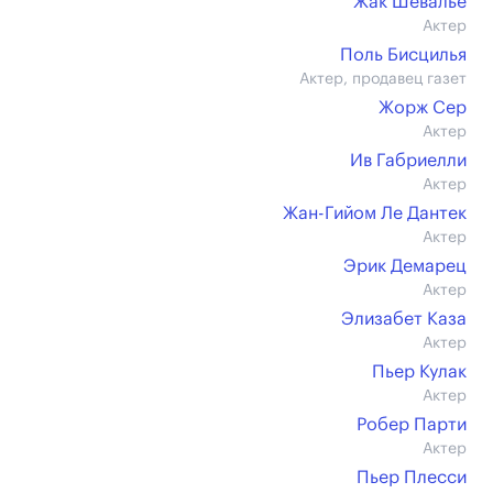
Жак Шевалье
Актер
Поль Бисцилья
Актер, продавец газет
Жорж Сер
Актер
Ив Габриелли
Актер
Жан-Гийом Ле Дантек
Актер
Эрик Демарец
Актер
Элизабет Каза
Актер
Пьер Кулак
Актер
Робер Парти
Актер
Пьер Плесси