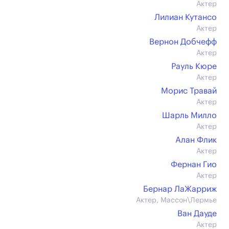
Актер
Лилиан Кутансо
Актер
Вернон Добчефф
Актер
Рауль Кюре
Актер
Морис Травай
Актер
Шарль Милло
Актер
Алан Флик
Актер
Фернан Гио
Актер
Бернар ЛаЖарриж
Актер, Массон\Лермье
Ван Дауде
Актер