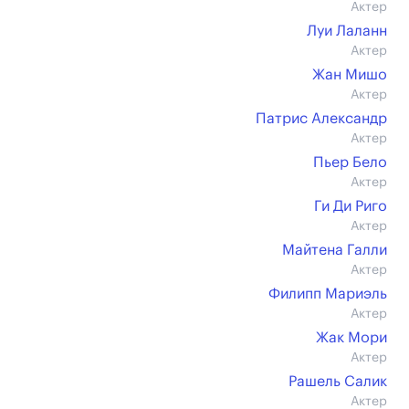
Актер
Луи Лаланн
Актер
Жан Мишо
Актер
Патрис Александр
Актер
Пьер Бело
Актер
Ги Ди Риго
Актер
Майтена Галли
Актер
Филипп Мариэль
Актер
Жак Мори
Актер
Рашель Салик
Актер