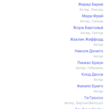
Жерар Берне
Актер, Лиотар
Мари Фрей
Актер, Сильви
Жорж Бертомьё
Актер, Гектор
Жаклин Жеффорд
Актер
Николя Донато
Актер
Пинкас Браун
Актер, Габриэль
Клод Дассе
Актер
Филипп Бриго
Актер
Ги Гроссо
Актер, Бертэн\Bertouin