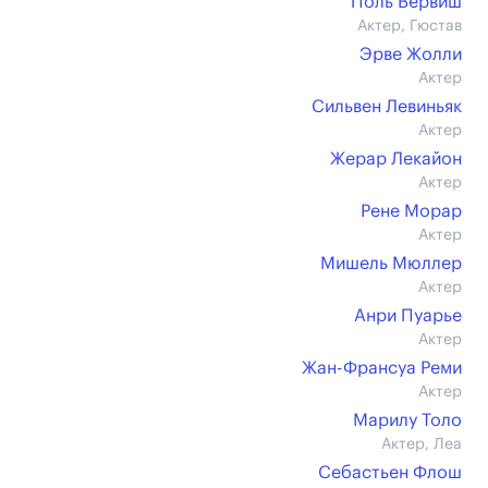
Поль Вервиш
Актер, Гюстав
Эрве Жолли
Актер
Сильвен Левиньяк
Актер
Жерар Лекайон
Актер
Рене Морар
Актер
Мишель Мюллер
Актер
Анри Пуарье
Актер
Жан-Франсуа Реми
Актер
Марилу Толо
Актер, Леа
Себастьен Флош