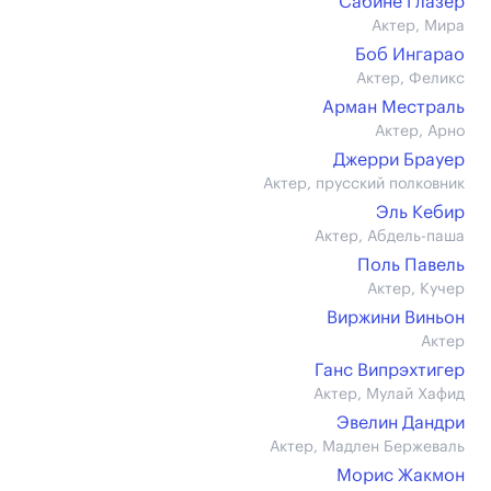
Сабине Глазер
Актер, Мира
Боб Ингарао
Актер, Феликс
Арман Местраль
Актер, Арно
Джерри Брауер
Актер, прусский полковник
Эль Кебир
Актер, Абдель-паша
Поль Павель
Актер, Кучер
Виржини Виньон
Актер
Ганс Випрэхтигер
Актер, Мулай Хафид
Эвелин Дандри
Актер, Мадлен Бержеваль
Морис Жакмон