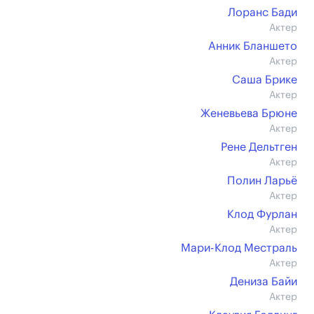
Лоранс Бади
Актер
Анник Бланшето
Актер
Саша Брике
Актер
Женевьева Брюне
Актер
Рене Дельтген
Актер
Полин Ларьё
Актер
Клод Фурлан
Актер
Мари-Клод Местраль
Актер
Дениза Байи
Актер