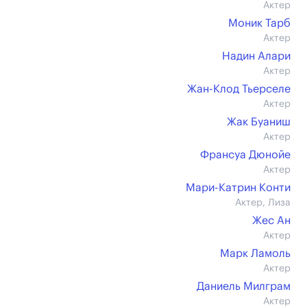
Актер
Моник Тарб
Актер
Надин Алари
Актер
Жан-Клод Тьерселе
Актер
Жак Буаниш
Актер
Франсуа Дюнойе
Актер
Мари-Катрин Конти
Актер, Лиза
Жес Ан
Актер
Марк Ламоль
Актер
Даниель Милграм
Актер