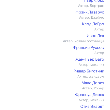
Пьер Фокс
Актер, Бертран
Фрэнк Лазарус
Актер, Джеймс
Клод ЛеГро
Актер
Ивон Лек
Актер, хозяин гостиницы
Франсис Руссеф
Актер
Жан-Пьер Баго
Актер, механик
Ришар Биготини
Актер, жандарм
Макс Дория
Актер, Робер
Франсуа Дирек
Актер, механик
Стив Экардт