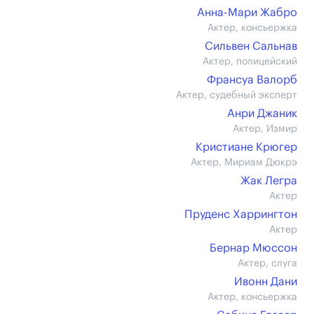
Анна-Мари Жабро
Актер, консьержка
Сильвен Сальнав
Актер, полицейский
Франсуа Валорб
Актер, судебный эксперт
Анри Джаник
Актер, Измир
Кристиане Крюгер
Актер, Мириам Дюкрэ
Жак Легра
Актер
Пруденс Харрингтон
Актер
Бернар Мюссон
Актер, слуга
Ивонн Дани
Актер, консьержка