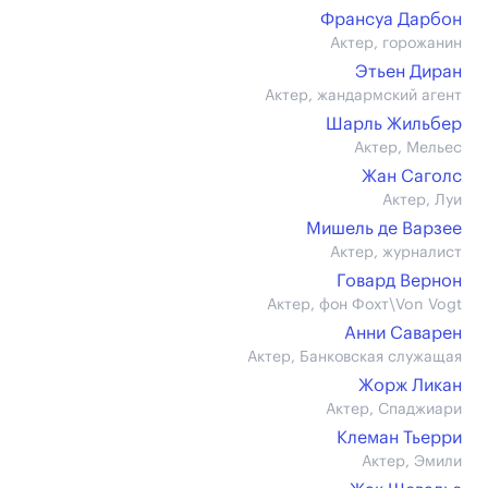
Франсуа Дарбон
Актер, горожанин
Этьен Диран
Актер, жандармский агент
Шарль Жильбер
Актер, Мельес
Жан Саголс
Актер, Луи
Мишель де Варзее
Актер, журналист
Говард Вернон
Актер, фон Фохт\Von Vogt
Анни Саварен
Актер, Банковская служащая
Жорж Ликан
Актер, Спаджиари
Клеман Тьерри
Актер, Эмили