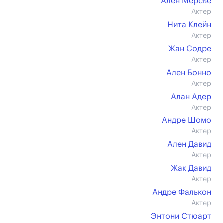
Ален Мерсье
Актер
Нита Клейн
Актер
Жан Содре
Актер
Ален Бонно
Актер
Алан Адер
Актер
Андре Шомо
Актер
Ален Давид
Актер
Жак Давид
Актер
Андре Фалькон
Актер
Энтони Стюарт