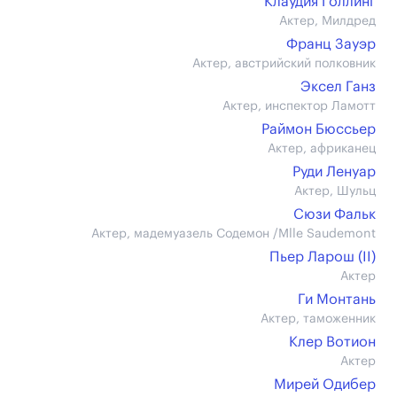
Клаудия Голлинг
Актер, Милдред
Франц Зауэр
Актер, австрийский полковник
Эксел Ганз
Актер, инспектор Ламотт
Раймон Бюссьер
Актер, африканец
Руди Ленуар
Актер, Шульц
Сюзи Фальк
Актер, мадемуазель Содемон /Mlle Saudemont
Пьер Ларош (II)
Актер
Ги Монтань
Актер, таможенник
Клер Вотион
Актер
Мирей Одибер