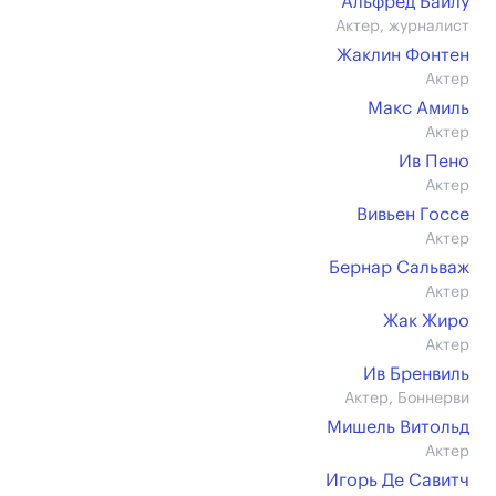
Альфред Байлу
Актер, журналист
Жаклин Фонтен
Актер
Макс Амиль
Актер
Ив Пено
Актер
Вивьен Госсе
Актер
Бернар Сальваж
Актер
Жак Жиро
Актер
Ив Бренвиль
Актер, Боннерви
Мишель Витольд
Актер
Игорь Де Савитч