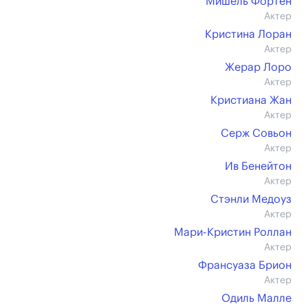
Мишель Фортен
Актер
Кристина Лоран
Актер
Жерар Лоро
Актер
Кристиана Жан
Актер
Серж Совьон
Актер
Ив Бенейтон
Актер
Стэнли Медоуз
Актер
Мари-Кристин Роллан
Актер
Франсуаза Брион
Актер
Одиль Малле