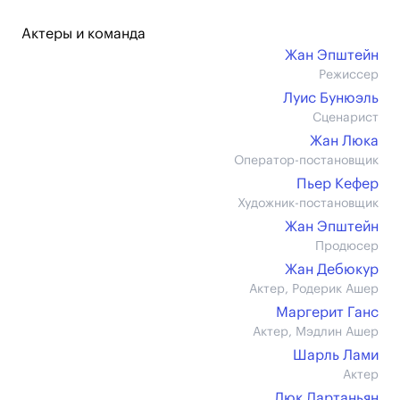
Актеры и команда
Жан Эпштейн
Режиссер
Луис Бунюэль
Сценарист
Жан Люка
Оператор-постановщик
Пьер Кефер
Художник-постановщик
Жан Эпштейн
Продюсер
Жан Дебюкур
Актер, Родерик Ашер
Маргерит Ганс
Актер, Мэдлин Ашер
Шарль Лами
Актер
Люк Дартаньян