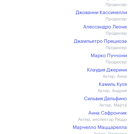
Продюсер
Джованни Кассинелли
Продюсер
Алессандро Леоне
Продюсер
Джампьетро Прециоза
Продюсер
Марко Пуччони
Продюсер
Клаудия Джерини
Актер, Анна
Камиль Куля
Актер, Андрей
Сильвия Дельфино
Актер, Марта
Анна Сафрончик
Актер, инспектор Риццо
Марчелло Маццарелла