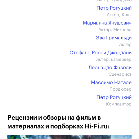
Актер, Джорджо
Петр Рогуцкий
Актер, Коля
Марианна Янушевич
Актер, Михаэла
Эва Гримальди
Актер
Стефано Росси Джордани
Актер, камерьер
Леонардо Фазоли
Сценарист
Массимо Натале
Продюсер
Петр Рогуцкий
Композитор
Рецензии и обзоры на фильм в
материалах и подборках Hi-Fi.ru: