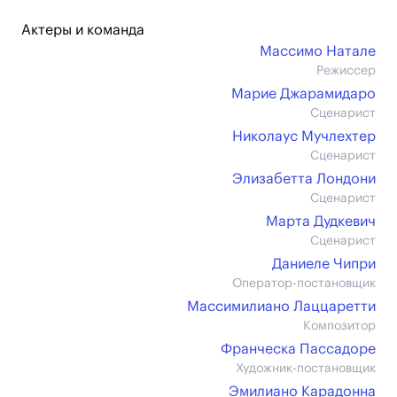
Актеры и команда
Массимо Натале
Режиссер
Марие Джарамидаро
Сценарист
Николаус Мучлехтер
Сценарист
Элизабетта Лондони
Сценарист
Марта Дудкевич
Сценарист
Даниеле Чипри
Оператор-постановщик
Массимилиано Лаццаретти
Композитор
Франческа Пассадоре
Художник-постановщик
Эмилиано Карадонна