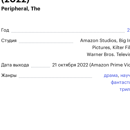
Peripheral, The
Год
2
Студия
Amazon Studios, Big I
Pictures, Kilter F
Warner Bros. Televi
Дата выхода
21 октября 2022 (Amazon Prime Vi
Жанры
драма
,
нау
фантаст
три