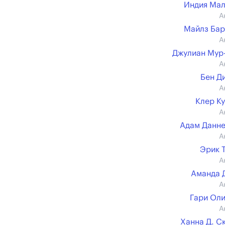
Индия Ма
А
Майлз Ба
А
Джулиан Мур
А
Бен Д
А
Клер К
А
Адам Данн
А
Эрик 
А
Аманда 
А
Гари Ол
А
Ханна Д. С