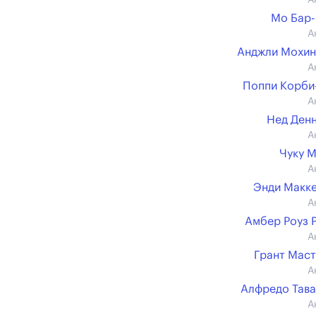
А
Мо Бар
А
Анджли Мохин
А
Поппи Корби
А
Нед Ден
А
Чуку 
А
Энди Макк
А
Амбер Роуз 
А
Грант Мас
А
Алфредо Тав
А