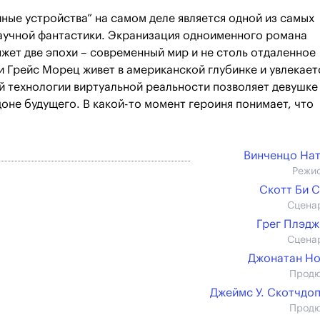
ые устройства” на самом деле является одной из самых
аучной фантастики. Экранизация одноименного романа
жет две эпохи – современный мир и не столь отдаленное
и Грейс Морец живет в американской глубинке и увлекает
 технологии виртуальной реальности позволяет девушке
оне будущего. В какой-то момент героиня понимает, что
Винченцо На
Режи
Скотт Би 
Сцена
Грег Плэд
Сцена
Джонатан Н
Прод
Джеймс У. Скотчдо
Прод