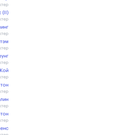
ктер
(II)
ктер
зинг
ктер
ртэм
ктер
еунг
ктер
 Кой
ктер
лтон
ктер
флин
ктер
ртон
ктер
кенс