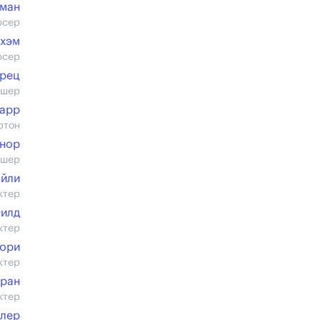
жман
юсер
кхэм
юсер
орец
ишер
Карр
ртон
йнор
ишер
айли
ктер
илд
ктер
Гори
ктер
оран
ктер
ллер