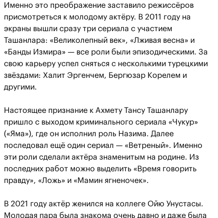
Именно это преображение заставило режиссёров
присмотреться к молодому актёру. В 2011 году на
экраны вышли сразу три сериала с участием
Ташанлара: «Великолепный век», «Лживая весна» и
«Банды Измира» — все роли были эпизодическими. За
свою карьеру успел сняться с несколькими турецкими
звёздами: Халит Эргенчем, Бергюзар Корелем и
другими.
Настоящее признание к Ахмету Тансу Ташанлару
пришло с выходом криминального сериала «Чукур»
(«Яма»), где он исполнил роль Назима. Далее
последовал ещё один сериал — «Ветреный». Именно
эти роли сделали актёра знаменитым на родине. Из
последних работ можно выделить «Время говорить
правду», «Ложь» и «Мамин ягненочек».
В 2021 году актёр женился на коллеге Ойю Унустасы.
Молодая пара была знакома очень давно и даже была