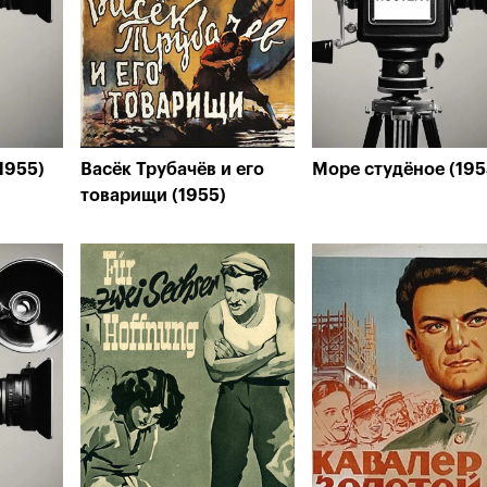
1955)
Васёк Трубачёв и его
Море студёное (195
товарищи (1955)