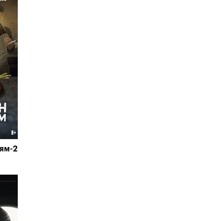
иям-2