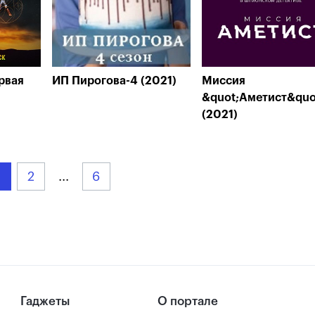
рвая
ИП Пирогова-4 (2021)
Миссия
&quot;Аметист&quo
(2021)
2
...
6
Гаджеты
О портале