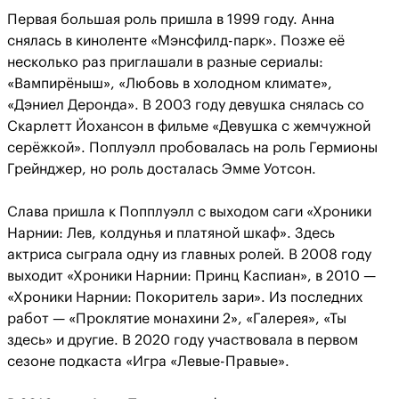
Первая большая роль пришла в 1999 году. Анна
снялась в киноленте «Мэнсфилд-парк». Позже её
несколько раз приглашали в разные сериалы:
«Вампирёныш», «Любовь в холодном климате»,
«Дэниел Деронда». В 2003 году девушка снялась со
Скарлетт Йохансон в фильме «Девушка с жемчужной
серёжкой». Поплуэлл пробовалась на роль Гермионы
Грейнджер, но роль досталась Эмме Уотсон.
Слава пришла к Попплуэлл с выходом саги «Хроники
Нарнии: Лев, колдунья и платяной шкаф». Здесь
актриса сыграла одну из главных ролей. В 2008 году
выходит «Хроники Нарнии: Принц Каспиан», в 2010 —
«Хроники Нарнии: Покоритель зари». Из последних
работ — «Проклятие монахини 2», «Галерея», «Ты
здесь» и другие. В 2020 году участвовала в первом
сезоне подкаста «Игра «Левые-Правые».