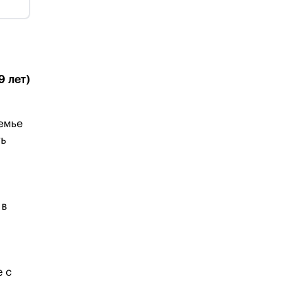
9 лет)
емье
ть
 в
е с