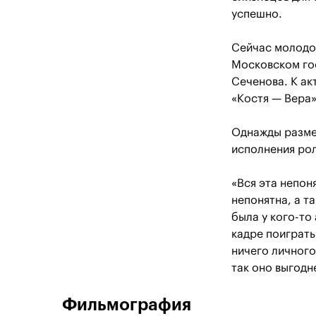
успешно.
Сейчас молодой
Московском го
Сеченова. К ак
«Костя — Вера»
Однажды размес
исполнения рол
«Вся эта непон
непонятна, а т
была у кого-то
кадре поиграть
ничего личного
так оно выгодне
Фильмография