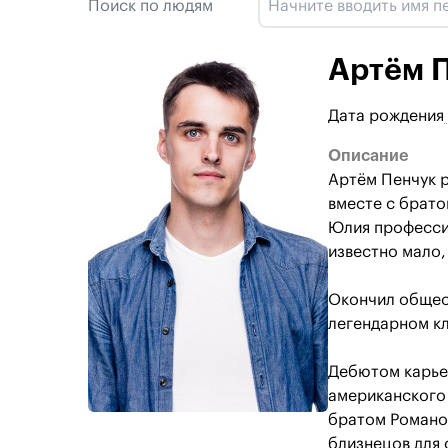
Поиск по людям
Артём 
Дата рождения
Описание
Артём Пенчук р
вместе с брат
Юлия професси
известно мало, 
Окончил общео
легендарном кл
Дебютом карье
американского 
братом Романом
близнецов для 