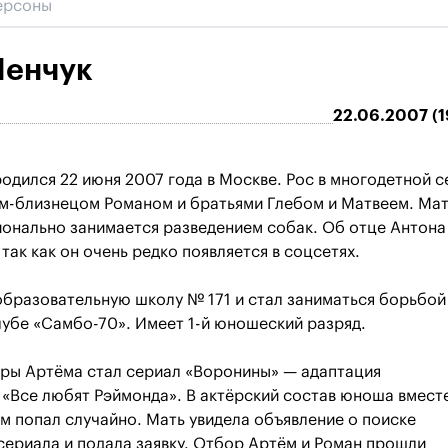
Пенчук
22.06.2007 (1
одился 22 июня 2007 года в Москве. Рос в многодетной с
ом-близнецом Романом и братьями Глебом и Матвеем. Ма
онально занимается разведением собак. Об отце Антона
так как он очень редко появляется в соцсетях.
бразовательную школу № 171 и стал заниматься борьбой
убе «Самбо-70». Имеет 1-й юношеский разряд.
ры Артёма стал сериал «Воронины» — адаптация
«Все любят Рэймонда». В актёрский состав юноша вмест
 попал случайно. Мать увидела объявление о поиске
сериала и подала заявку. Отбор Артём и Роман прошли