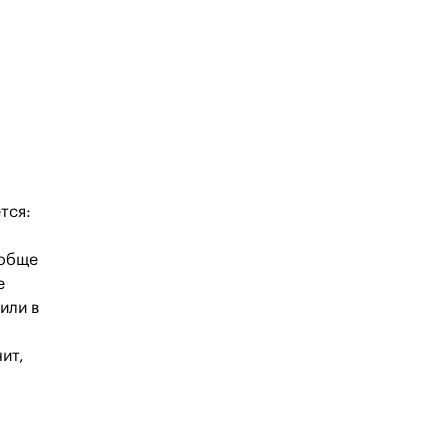
тся:
ообще
е
или в
ит,