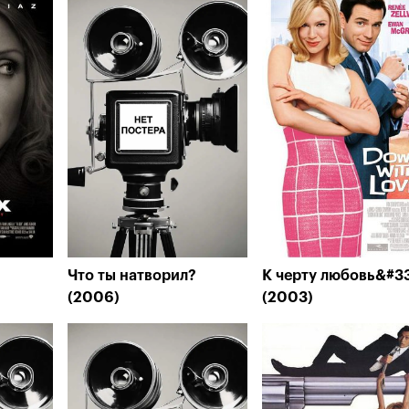
Что ты натворил?
К черту любовь&#3
(2006)
(2003)