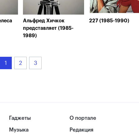
елеса
Альфред Хичкок
227 (1985-1990)
представляет (1985-
1989)
1
2
3
Гаджеты
О портале
Музыка
Редакция