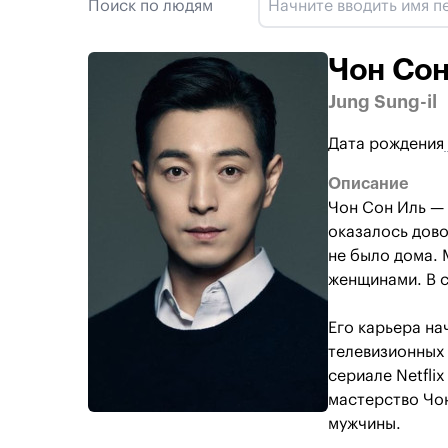
Поиск по людям
Чон Сон
Jung Sung-il
Дата рождения
Описание
Чон Сон Иль — 
оказалось дово
не было дома. 
женщинами. В с
Его карьера на
телевизионных 
сериале Netfli
мастерство Чон
мужчины.