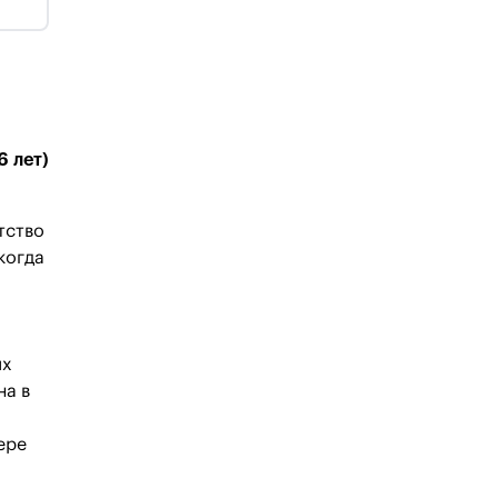
6 лет)
тство
когда
ых
на в
ере