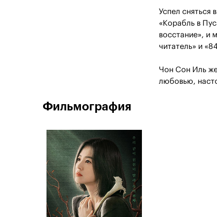
Успел сняться 
«Корабль в Пус
восстание», и 
читатель» и «8
Чон Сон Иль же
любовью, наст
Фильмография