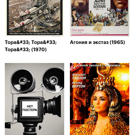
Тора&#33; Тора&#33;
Агония и экстаз (1965)
Тора&#33; (1970)