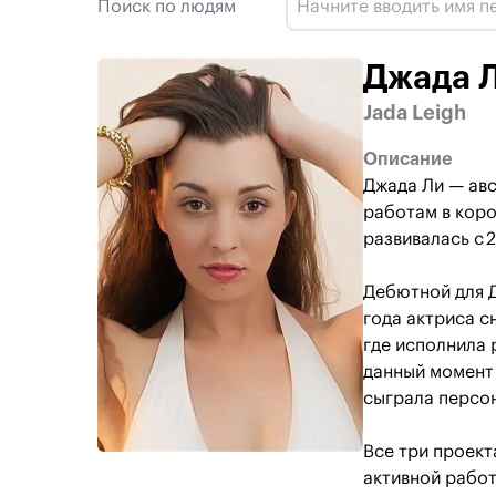
Поиск по людям
Джада 
Jada Leigh
Описание
Джада Ли — авс
работам в коро
развивалась с 2
Дебютной для Д
года актриса с
где исполнила
данный момент 
сыграла персо
Все три проект
активной работ