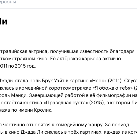
Ли
тралийская актриса, получившая известность благодаря
ткометражном кино. Её актёрская карьера активно
011 по 2015 год.
жады стала роль Брук Уайт в картине «Неон» (2011). Спус
нялась в комедийной короткометражке «Я обожаю тебя» (
 роль Мэнди. Завершающей работой в её фильмографии н
остаётся картина «Праведная суета» (2015), в которой Л
нажа по имени Кролик.
а частично относятся к комедийному жанру. За период
ы в кино Джада Ли снялась в трёх картинах, каждая из ко