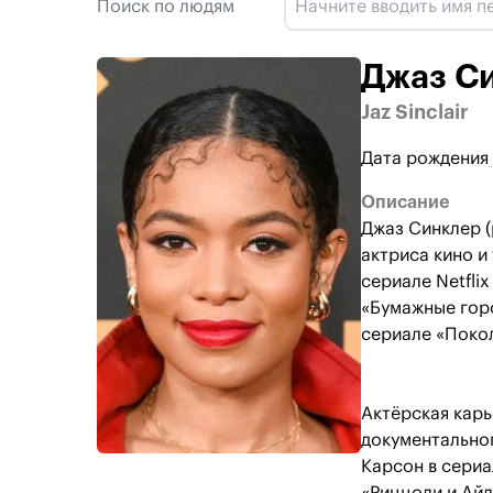
Поиск по людям
Джаз С
Jaz Sinclair
Дата рождения
Описание
Джаз Синклер (
актриса кино и
сериале Netfli
«Бумажные горо
сериале «Покол
Актёрская карь
документальног
Карсон в сериа