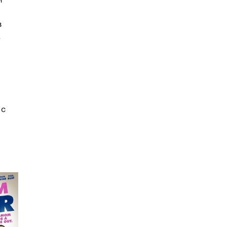
и
в
.
 с