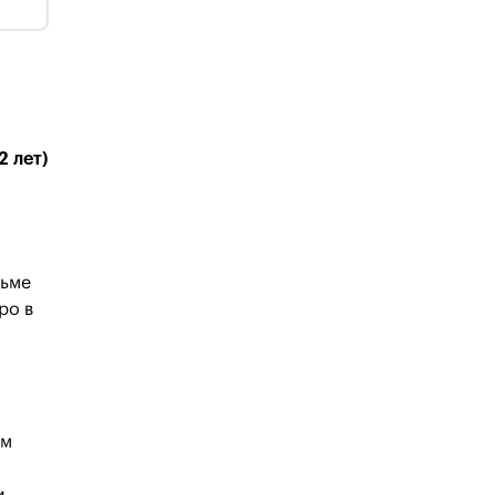
2 лет)
льме
ро в
им