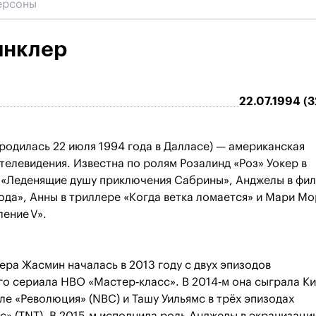
инклер
22.07.1994 (3
родилась 22 июля 1994 года в Далласе) — американская
 телевидения. Известна по ролям Розалинд «Роз» Уокер в
x «Леденящие душу приключения Сабрины», Анджелы в фи
да», Анны в триллере «Когда ветка ломается» и Мари Мо
ение V».
ера Жасмин началась в 2013 году с двух эпизодов
о сериала HBO «Мастер‑класс». В 2014‑м она сыграла К
ле «Революция» (NBC) и Ташу Уильямс в трёх эпизодах