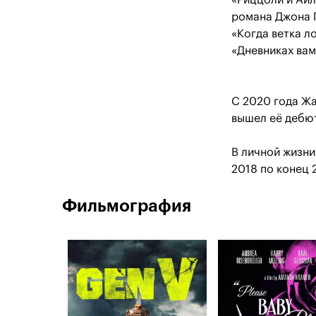
«Риццоли и Айл
романа Джона Г
«Когда ветка л
«Дневниках вам
С 2020 года Жа
вышел её дебют
В личной жизни
2018 по конец 
Фильмография