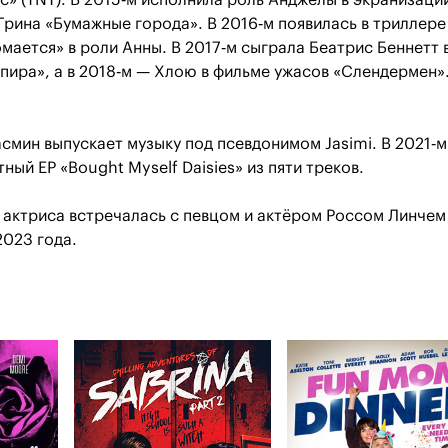
с» (TNT). В 2015‑м исполнила роль Анджелы в экранизаци
рина «Бумажные города». В 2016‑м появилась в триллере
омается» в роли Анны. В 2017‑м сыграла Беатрис Беннетт 
пира», а в 2018‑м — Хлою в фильме ужасов «Слендермен»
смин выпускает музыку под псевдонимом Jasimi. В 2021‑м
ный EP «Bought Myself Daisies» из пяти треков.
 актриса встречалась с певцом и актёром Россом Линчем
2023 года.