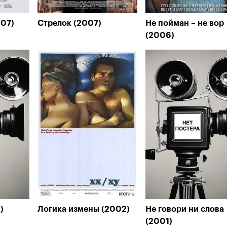
007)
Стрелок (2007)
Не пойман – не вор
(2006)
)
Логика измены (2002)
Не говори ни слова
(2001)