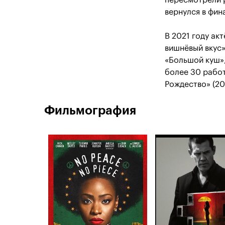
пересмотрели р
вернулся в фин
В 2021 году ак
вишнёвый вкус».
«Большой куш»
более 30 работ
Рождество» (20
Фильмография