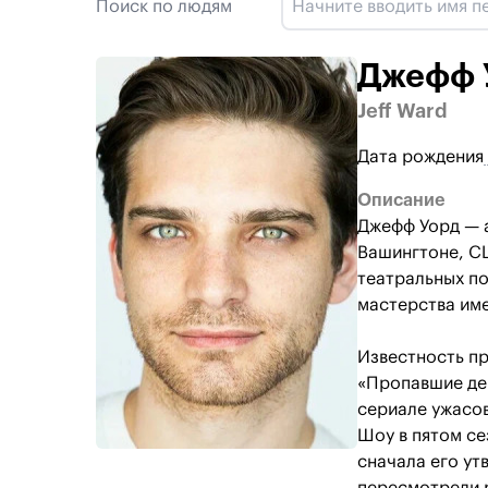
Поиск по людям
Джефф 
Jeff Ward
Дата рождения
Описание
Джефф Уорд — а
Вашингтоне, СШ
театральных по
мастерства им
Известность пр
«Пропавшие дев
сериале ужасов
Шоу в пятом се
сначала его ут