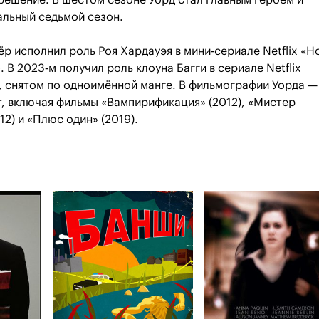
ешение. В шестом сезоне Уорд стал главным героем и
альный седьмой сезон.
тёр исполнил роль Роя Хардауэя в мини‑сериале Netflix «Н
 В 2023‑м получил роль клоуна Багги в сериале Netflix
, снятом по одноимённой манге. В фильмографии Уорда —
, включая фильмы «Вампирификация» (2012), «Мистер
12) и «Плюс один» (2019).