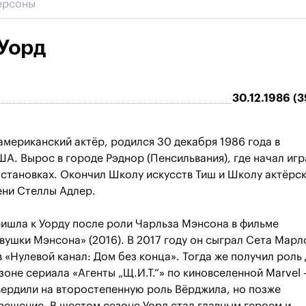
Уорд
30.12.1986 (3
мериканский актёр, родился 30 декабря 1986 года в
А. Вырос в городе Рэднор (Пенсильвания), где начал игр
становках. Окончил Школу искусств Тиш и Школу актёрс
ени Стеллы Адлер.
ишла к Уорду после роли Чарльза Мэнсона в фильме
ушки Мэнсона» (2016). В 2017 году он сыграл Сета Марл
 «Нулевой канал: Дом без конца». Тогда же получил роль
зоне сериала «Агенты „Щ.И.Т.“» по киновселенной Marvel
вердили на второстепенную роль Вёрджила, но позже