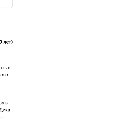
9 лет)
ать в
кого
оу в
 Дика
 —