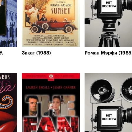
У.
Закат (1988)
Роман Мэрфи (1985