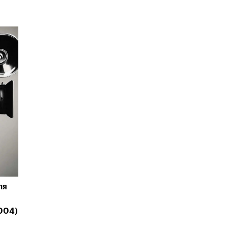
ля
004)