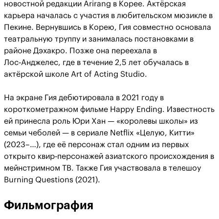
новостной редакции Arirang в Корее. Актёрская
карьера началась с участия в любительском мюзикле в
Пекине. Вернувшись в Корею, Гия совместно основала
театральную труппу и занималась постановками в
районе Дэхакро. Позже она переехала в
Лос‑Анджелес, где в течение 2,5 лет обучалась в
актёрской школе Art of Acting Studio.
На экране Гия дебютировала в 2021 году в
короткометражном фильме Happy Ending. Известность
ей принесла роль Юри Хан — «королевы школы» из
семьи чеболей — в сериале Netflix «Целую, Китти»
(2023–…), где её персонаж стал одним из первых
открыто квир‑персонажей азиатского происхождения в
мейнстримном ТВ. Также Гия участвовала в телешоу
Burning Questions (2021).
Фильмография