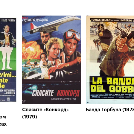
Спасите «Конкорд»
Банда Горбуна (197
мом
(1979)
сах