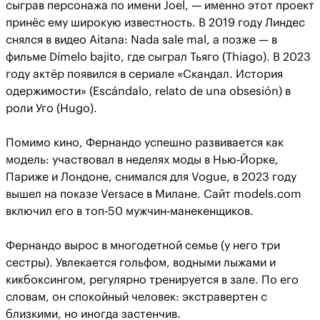
сыграв персонажа по имени Joel, — именно этот проект
принёс ему широкую известность. В 2019 году Линдес
снялся в видео Aitana: Nada sale mal, а позже — в
фильме Dímelo bajito, где сыграл Тьяго (Thiago). В 2023
году актёр появился в сериале «Скандал. История
одержимости» (Escándalo, relato de una obsesión) в
роли Уго (Hugo).
Помимо кино, Фернандо успешно развивается как
модель: участвовал в неделях моды в Нью‑Йорке,
Париже и Лондоне, снимался для Vogue, в 2023 году
вышел на показе Versace в Милане. Сайт models.com
включил его в топ‑50 мужчин‑манекенщиков.
Фернандо вырос в многодетной семье (у него три
сестры). Увлекается гольфом, водными лыжами и
кикбоксингом, регулярно тренируется в зале. По его
словам, он спокойный человек: экстравертен с
близкими, но иногда застенчив.