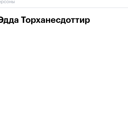
Эдда Торханесдоттир