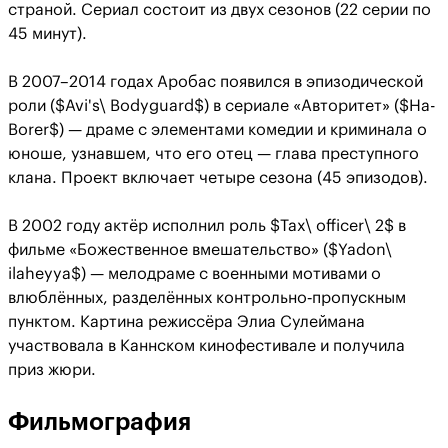
страной. Сериал состоит из двух сезонов (22 серии по
45 минут).
В 2007–2014 годах Аробас появился в эпизодической
роли ($Avi's\ Bodyguard$) в сериале «Авторитет» ($Ha-
Borer$) — драме с элементами комедии и криминала о
юноше, узнавшем, что его отец — глава преступного
клана. Проект включает четыре сезона (45 эпизодов).
В 2002 году актёр исполнил роль $Tax\ officer\ 2$ в
фильме «Божественное вмешательство» ($Yadon\
ilaheyya$) — мелодраме с военными мотивами о
влюблённых, разделённых контрольно‑пропускным
пунктом. Картина режиссёра Элиа Сулеймана
участвовала в Каннском кинофестивале и получила
приз жюри.
Фильмография