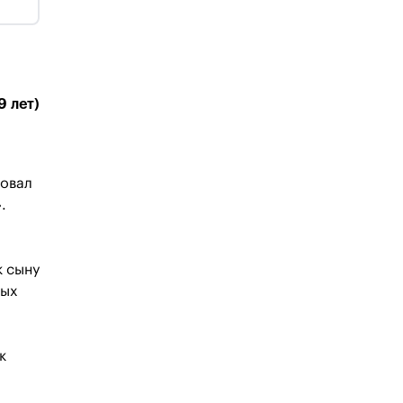
9 лет)
ровал
.
к сыну
ных
к