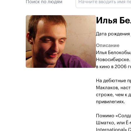
Поиск по людям
Илья Б
Дата рождения
Описание
Илья Белокобыл
Новосибирске.
в кино в 2006 
На дебютные пр
Маклаков, наст
строже, чем к 
привилегиях.
Помимо «Солда
Шматко, или Ё‐
International» 