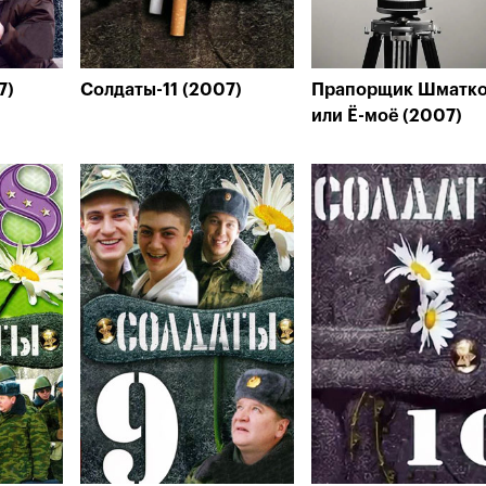
7)
Солдаты-11 (2007)
Прапорщик Шматко
или Ё-моё (2007)