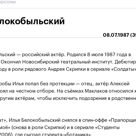
елокобыльский
08.07.1987 (3
ьский — российский актёр. Родился 8 июля 1987 года в
 Окончил Новосибирский театральный институт. Дебюти
году в роли рядового Андрея Скрипки в сериале «Солдаты»
обы Илья попал без протекции — отец, актёр Алексей
оял на честном отборе. На съёмках Маклаков относился 
другим актёрам, чтобы исключить подозрения в родствен
т», Илья Белокобыльский снялся в спин‐оффе «Прапорщи
моё» (снова в роли Скрипки) и в сериале «Студенты
(2006), где сыграл студента‐«ботаника».