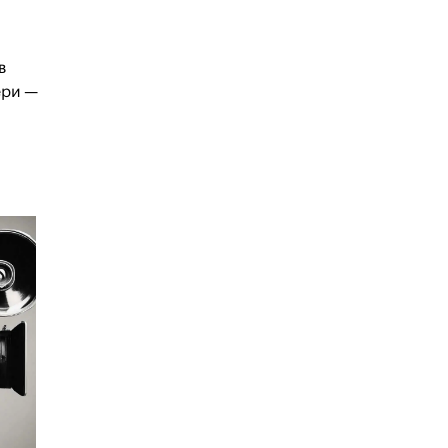
в
ери —