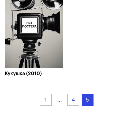
Кукушка (2010)
1
...
4
5